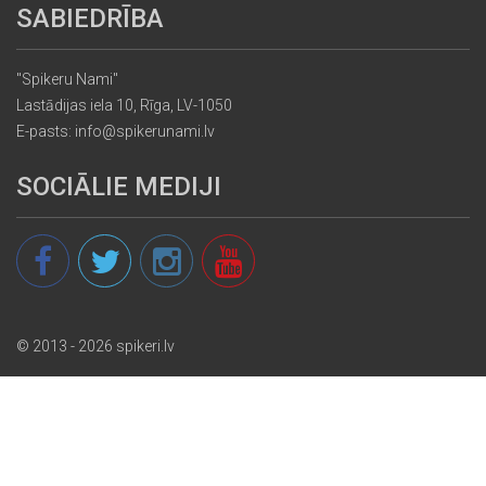
SABIEDRĪBA
"Spikeru Nami"
Lastādijas iela 10, Rīga, LV-1050
E-pasts: info@spikerunami.lv
SOCIĀLIE MEDIJI
© 2013 - 2026 spikeri.lv