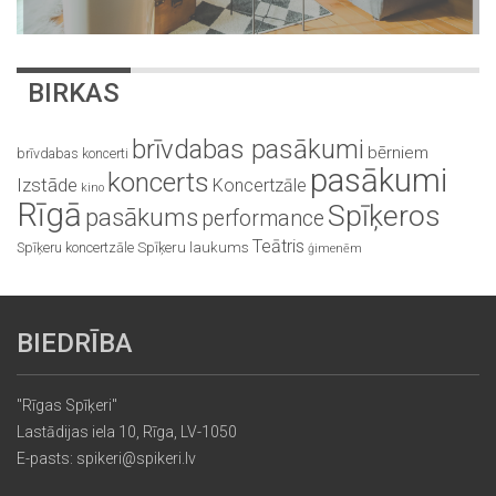
BIRKAS
brīvdabas pasākumi
bērniem
brīvdabas koncerti
pasākumi
koncerts
Izstāde
Koncertzāle
kino
Rīgā
Spīķeros
pasākums
performance
Teātris
Spīķeru koncertzāle
Spīķeru laukums
ģimenēm
BIEDRĪBA
"Rīgas Spīķeri"
Lastādijas iela 10, Rīga, LV-1050
E-pasts: spikeri@spikeri.lv