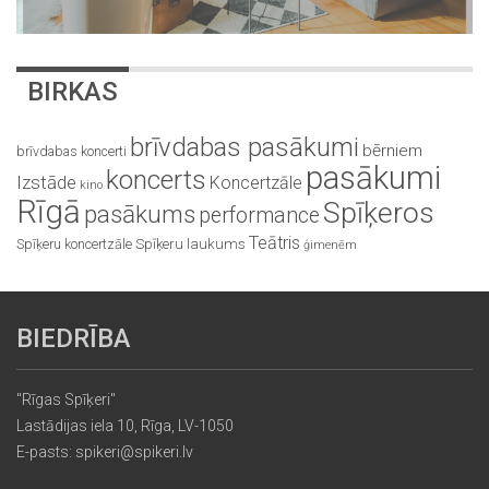
BIRKAS
brīvdabas pasākumi
bērniem
brīvdabas koncerti
pasākumi
koncerts
Izstāde
Koncertzāle
kino
Rīgā
Spīķeros
pasākums
performance
Teātris
Spīķeru koncertzāle
Spīķeru laukums
ģimenēm
BIEDRĪBA
"Rīgas Spīķeri"
Lastādijas iela 10, Rīga, LV-1050
E-pasts: spikeri@spikeri.lv