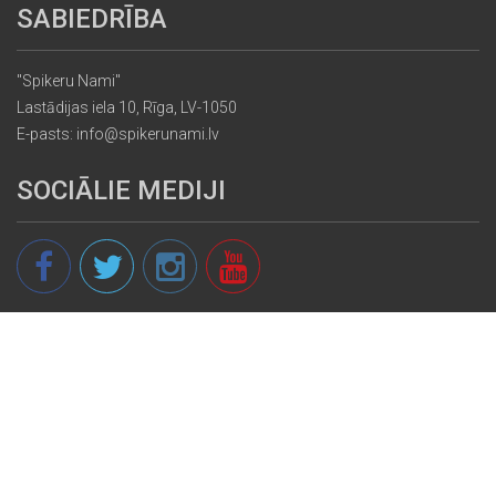
SABIEDRĪBA
"Spikeru Nami"
Lastādijas iela 10, Rīga, LV-1050
E-pasts: info@spikerunami.lv
SOCIĀLIE MEDIJI
© 2013 - 2026 spikeri.lv