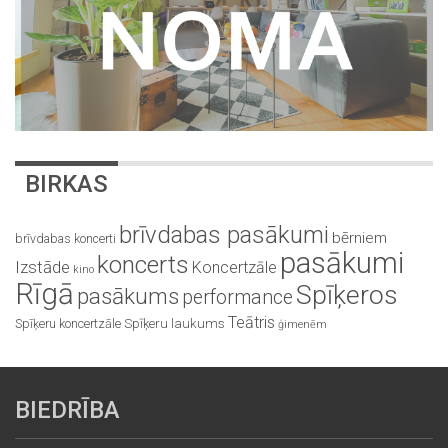
BIRKAS
brīvdabas pasākumi
bērniem
brīvdabas koncerti
pasākumi
koncerts
Izstāde
Koncertzāle
kino
Rīgā
Spīķeros
pasākums
performance
Teātris
Spīķeru koncertzāle
Spīķeru laukums
ģimenēm
BIEDRĪBA