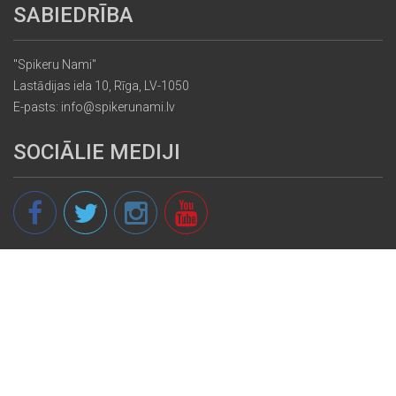
SABIEDRĪBA
"Spikeru Nami"
Lastādijas iela 10, Rīga, LV-1050
E-pasts: info@spikerunami.lv
SOCIĀLIE MEDIJI
© 2013 - 2026 spikeri.lv