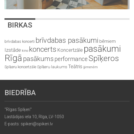
BIRKAS
brīvdabas pasākumi
bērniem
brīvdabas koncerti
pasākumi
koncerts
Izstāde
Koncertzāle
kino
Rīgā
Spīķeros
pasākums
performance
Teātris
Spīķeru koncertzāle
Spīķeru laukums
ģimenēm
BIEDRĪBA
"Rīgas Spīķeri"
Lastādijas iela 10, Rīga, LV-1050
E-pasts: spikeri@spikeri.lv