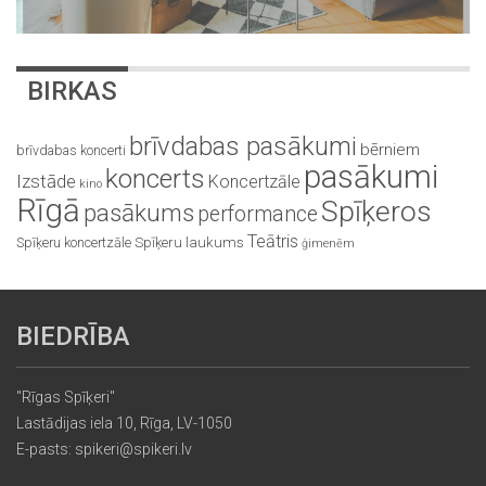
BIRKAS
brīvdabas pasākumi
bērniem
brīvdabas koncerti
pasākumi
koncerts
Izstāde
Koncertzāle
kino
Rīgā
Spīķeros
pasākums
performance
Teātris
Spīķeru koncertzāle
Spīķeru laukums
ģimenēm
BIEDRĪBA
"Rīgas Spīķeri"
Lastādijas iela 10, Rīga, LV-1050
E-pasts: spikeri@spikeri.lv