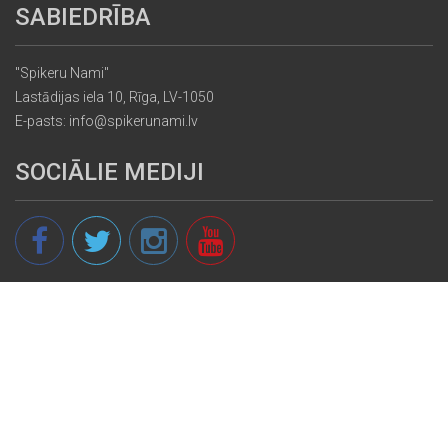
SABIEDRĪBA
"Spikeru Nami"
Lastādijas iela 10, Rīga, LV-1050
E-pasts: info@spikerunami.lv
SOCIĀLIE MEDIJI
© 2013 - 2026 spikeri.lv