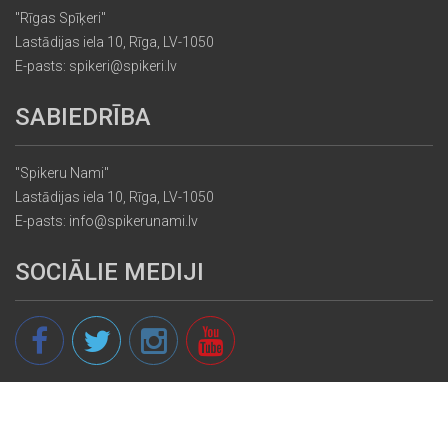
"Rīgas Spīķeri"
Lastādijas iela 10, Rīga, LV-1050
E-pasts: spikeri@spikeri.lv
SABIEDRĪBA
"Spikeru Nami"
Lastādijas iela 10, Rīga, LV-1050
E-pasts: info@spikerunami.lv
SOCIĀLIE MEDIJI
© 2013 - 2026 spikeri.lv