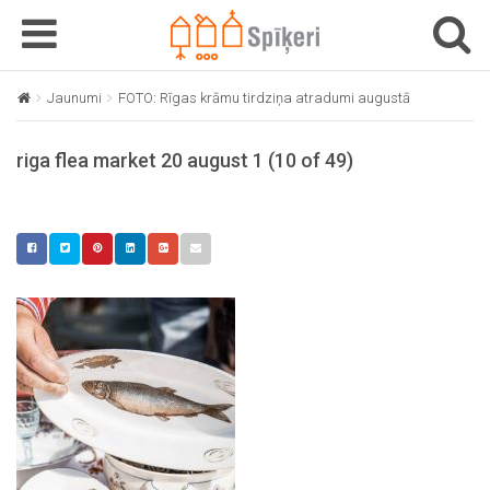
T
T
o
o
g
g
Jaunumi
FOTO: Rīgas krāmu tirdziņa atradumi augustā
riga flea 
g
g
l
l
riga flea market 20 august 1 (10 of 49)
e
e
n
n
a
a
v
v
i
i
g
g
a
a
t
t
i
i
o
o
n
n