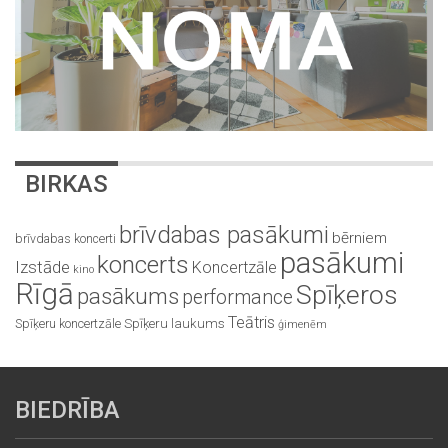
BIRKAS
brīvdabas pasākumi
bērniem
brīvdabas koncerti
pasākumi
koncerts
Izstāde
Koncertzāle
kino
Rīgā
Spīķeros
pasākums
performance
Teātris
Spīķeru koncertzāle
Spīķeru laukums
ģimenēm
BIEDRĪBA