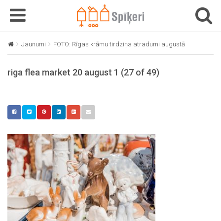
T
T
o
o
g
g
Jaunumi
FOTO: Rīgas krāmu tirdziņa atradumi augustā
riga flea 
g
g
l
l
riga flea market 20 august 1 (27 of 49)
e
e
n
n
a
a
v
v
i
i
g
g
a
a
t
t
i
i
o
o
n
n