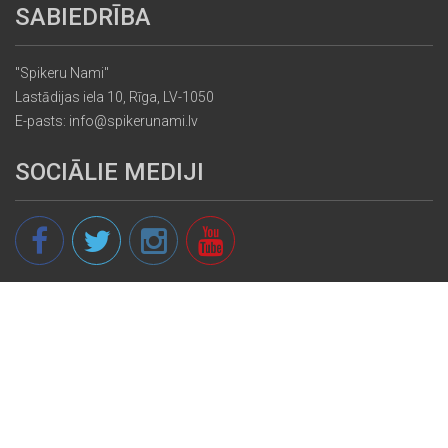
SABIEDRĪBA
"Spikeru Nami"
Lastādijas iela 10, Rīga, LV-1050
E-pasts: info@spikerunami.lv
SOCIĀLIE MEDIJI
© 2013 - 2026 spikeri.lv