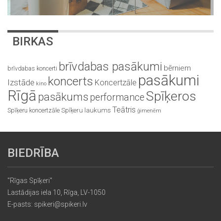
BIRKAS
brīvdabas pasākumi
bērniem
brīvdabas koncerti
pasākumi
koncerts
Izstāde
Koncertzāle
kino
Rīgā
Spīķeros
pasākums
performance
Teātris
Spīķeru koncertzāle
Spīķeru laukums
ģimenēm
BIEDRĪBA
"Rīgas Spīķeri"
Lastādijas iela 10, Rīga, LV-1050
E-pasts: spikeri@spikeri.lv