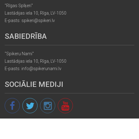
"Rīgas Spīķeri"
Lastādijas iela 10, Rīga, LV-1050
E-pasts: spikeri@spikeri.lv
SABIEDRĪBA
"Spikeru Nami"
Lastādijas iela 10, Rīga, LV-1050
E-pasts: info@spikerunami.lv
SOCIĀLIE MEDIJI
© 2013 - 2026 spikeri.lv