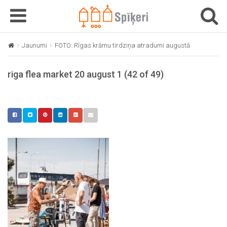
T
T
o
o
g
g
Jaunumi
FOTO: Rīgas krāmu tirdziņa atradumi augustā
riga flea 
g
g
l
l
riga flea market 20 august 1 (42 of 49)
e
e
n
n
a
a
v
v
i
i
g
g
a
a
t
t
i
i
o
o
n
n