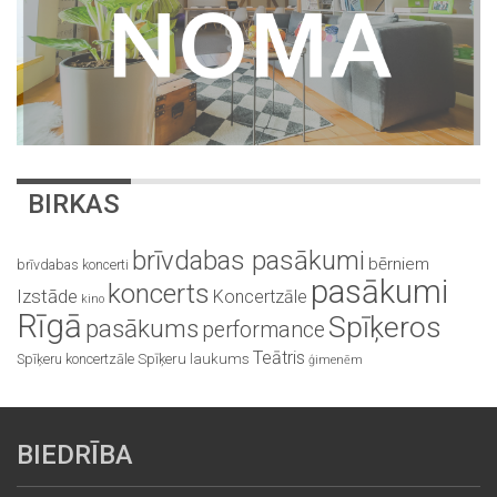
BIRKAS
brīvdabas pasākumi
bērniem
brīvdabas koncerti
pasākumi
koncerts
Izstāde
Koncertzāle
kino
Rīgā
Spīķeros
pasākums
performance
Teātris
Spīķeru koncertzāle
Spīķeru laukums
ģimenēm
BIEDRĪBA