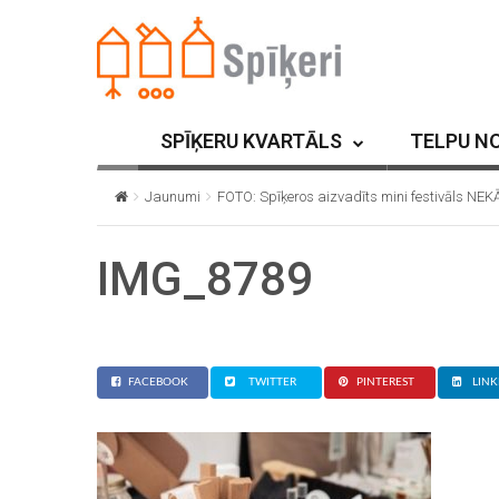
SPĪĶERU KVARTĀLS
TELPU N
Jaunumi
FOTO: Spīķeros aizvadīts mini festivāls NEK
IMG_8789
FACEBOOK
TWITTER
PINTEREST
LINK