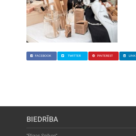
FACEBOOK
TWITTER
PINTEREST
LINK
BIEDRĪBA
"Rīgas Spīķeri"