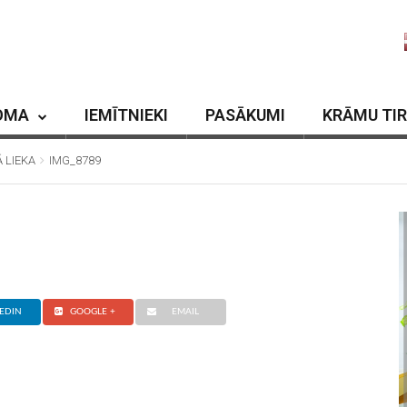
OMA
IEMĪTNIEKI
PASĀKUMI
KRĀMU TI
Ā LIEKA
IMG_8789
EDIN
GOOGLE +
EMAIL