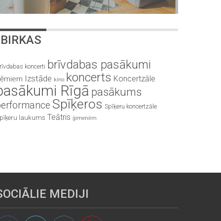
BIRKAS
brīvdabas pasākumi
rīvdabas koncerti
koncerts
Izstāde
Koncertzāle
ērniem
kino
pasākumi Rīgā
pasākums
Spīķeros
performance
Spīķeru koncertzāle
Teātris
pīķeru laukums
ģimenēm
SOCIĀLIE MEDIJI