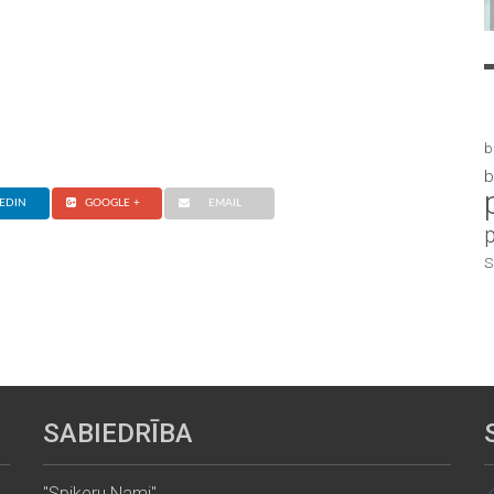
b
b
EDIN
GOOGLE +
EMAIL
S
SABIEDRĪBA
"Spikeru Nami"