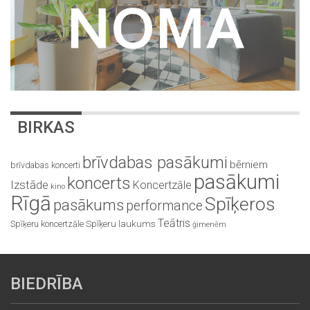
BIRKAS
brīvdabas pasākumi
bērniem
brīvdabas koncerti
pasākumi
koncerts
Izstāde
Koncertzāle
kino
Rīgā
Spīķeros
pasākums
performance
Teātris
Spīķeru koncertzāle
Spīķeru laukums
ģimenēm
BIEDRĪBA