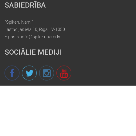
SABIEDRĪBA
"Spikeru Nami"
Lastādijas iela 10, Rīga, LV-1050
E-pasts: info@spikerunami.lv
SOCIĀLIE MEDIJI
© 2013 - 2026 spikeri.lv