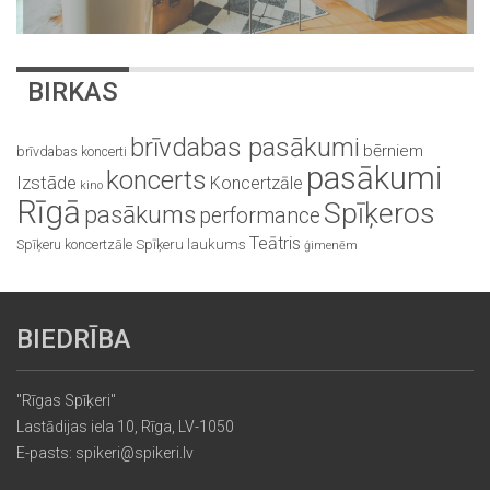
BIRKAS
brīvdabas pasākumi
bērniem
brīvdabas koncerti
pasākumi
koncerts
Izstāde
Koncertzāle
kino
Rīgā
Spīķeros
pasākums
performance
Teātris
Spīķeru koncertzāle
Spīķeru laukums
ģimenēm
BIEDRĪBA
"Rīgas Spīķeri"
Lastādijas iela 10, Rīga, LV-1050
E-pasts: spikeri@spikeri.lv