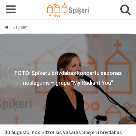
T
T
o
o
g
g
Jaunumi
FOTO: Spīķeru brīvdabas koncertu sezonas noslēgums – gr
g
g
l
l
e
e
n
n
a
a
v
v
FOTO: Spīķeru brīvdabas koncertu sezonas
i
i
g
g
noslēgums – grupa “My Radiant You”
a
a
t
t
i
i
o
o
n
n
30.augustā, noslēdzot šīs vasaras Spīķeru brīvdabas