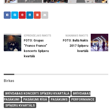
IEPRIEKŠĒJAIS RAKSTS
NĀKAMAIS RAKSTS
FOTO: Grupas
FOTO: Baltā Nakts
“Franco Franco”
2017 Spīķeru
koncerts Spīķeru
kvartālā
kvartālā
Birkas
BRĪVDABAS KONCERTI SPĪĶERU KVARTĀLĀ
BRĪVDABAS
PASĀKUMI
PASĀKUMI RĪGĀ
PASĀKUMS
PERFORMANCE
SPĪĶERU KVARTĀLS