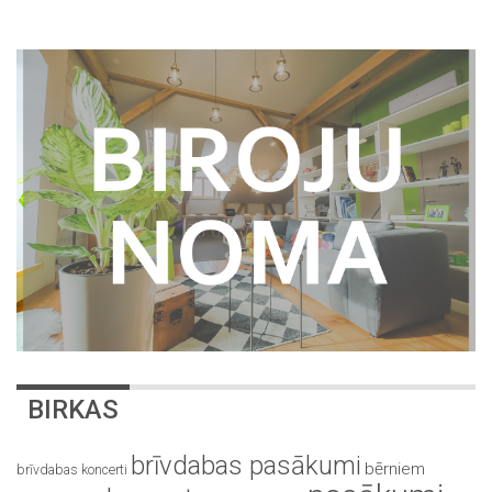
BIRKAS
brīvdabas pasākumi
bērniem
brīvdabas koncerti