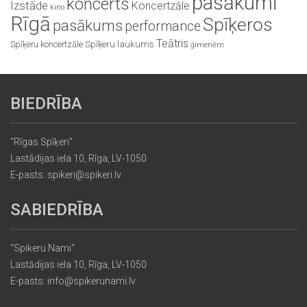
pasākumi
koncerts
Izstāde
Koncertzāle
kino
Rīgā
Spīķeros
pasākums
performance
Teātris
Spīķeru koncertzāle
Spīķeru laukums
ģimenēm
BIEDRĪBA
"Rīgas Spīķeri"
Lastādijas iela 10, Rīga, LV-1050
E-pasts: spikeri@spikeri.lv
SABIEDRĪBA
"Spikeru Nami"
Lastādijas iela 10, Rīga, LV-1050
E-pasts: info@spikerunami.lv