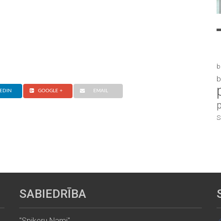
b
b
EDIN
GOOGLE +
EMAIL
S
SABIEDRĪBA
"Spikeru Nami"