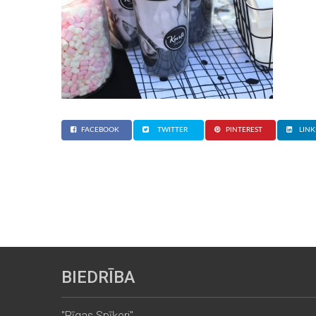
FACEBOOK
TWITTER
PINTEREST
LINK
BIEDRĪBA
"Rīgas Spīķeri"