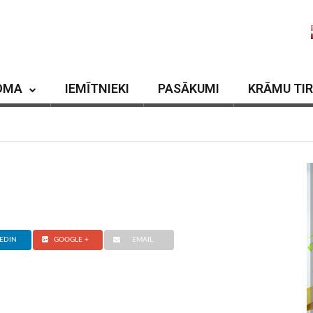
OMA
IEMĪTNIEKI
PASĀKUMI
KRĀMU TI
EDIN
GOOGLE +
EMAIL