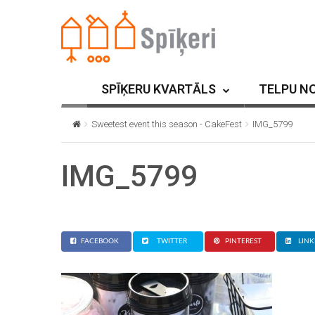
SPĪĶERU KVARTĀLS
TELPU N
Sweetest event this season - CakeFest
IMG_5799
IMG_5799
FACEBOOK
TWITTER
PINTEREST
LINK