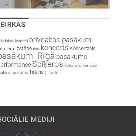
BIRKAS
brīvdabas pasākumi
rīvdabas koncerti
koncerts
Izstāde
Koncertzāle
ērniem
kino
pasākumi Rīgā
pasākums
Spīķeros
performance
Spīķeru koncertzāle
Teātris
pīķeru laukums
ģimenēm
SOCIĀLIE MEDIJI