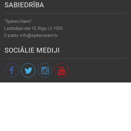
SABIEDRĪBA
"Spikeru Nami"
Lastādijas iela 10, Rīga, LV-1050
E-pasts: info@spikerunami.lv
SOCIĀLIE MEDIJI
© 2013 - 2026 spikeri.lv