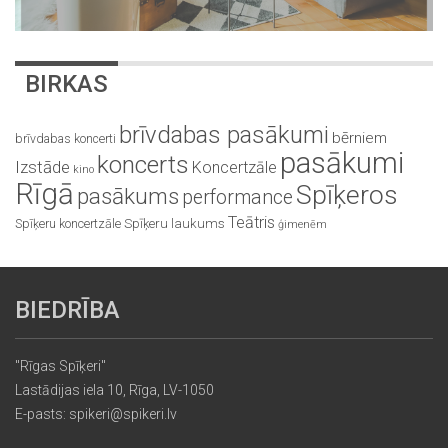
BIRKAS
brīvdabas pasākumi
bērniem
brīvdabas koncerti
pasākumi
koncerts
Izstāde
Koncertzāle
kino
Rīgā
Spīķeros
pasākums
performance
Teātris
Spīķeru koncertzāle
Spīķeru laukums
ģimenēm
BIEDRĪBA
"Rīgas Spīķeri"
Lastādijas iela 10, Rīga, LV-1050
E-pasts: spikeri@spikeri.lv