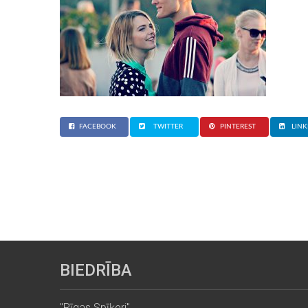
FACEBOOK
TWITTER
PINTEREST
LINK
BIEDRĪBA
"Rīgas Spīķeri"