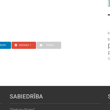
b
b
EDIN
GOOGLE +
EMAIL
S
SABIEDRĪBA
"Spikeru Nami"