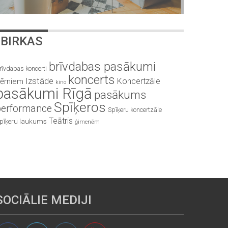
BIRKAS
brīvdabas pasākumi
rīvdabas koncerti
koncerts
Izstāde
Koncertzāle
ērniem
kino
pasākumi Rīgā
pasākums
Spīķeros
performance
Spīķeru koncertzāle
Teātris
pīķeru laukums
ģimenēm
SOCIĀLIE MEDIJI