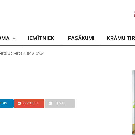
OMA
IEMĪTNIEKI
PASĀKUMI
KRĀMU TI
erts Spīķeros
IMG_6934
EDIN
GOOGLE +
EMAIL