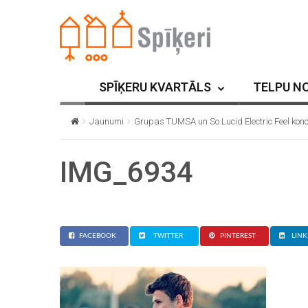
SPĪĶERU KVARTĀLS
TELPU N
Jaunumi
Grupas TUMSA un So Lucid Electric Feel konc
IMG_6934
FACEBOOK
TWITTER
PINTEREST
LINK