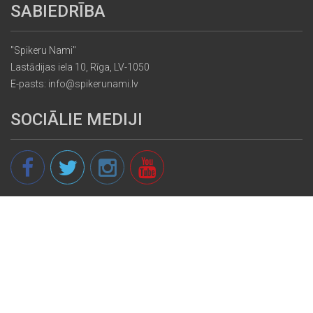
SABIEDRĪBA
"Spikeru Nami"
Lastādijas iela 10, Rīga, LV-1050
E-pasts: info@spikerunami.lv
SOCIĀLIE MEDIJI
© 2013 - 2026 spikeri.lv