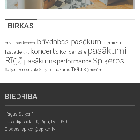
BIRKAS
brīvdabas pasākumi
bērniem
brīvdabas koncerti
pasākumi
koncerts
Izstāde
Koncertzāle
kino
Rīgā
Spīķeros
pasākums
performance
Teātris
Spīķeru koncertzāle
Spīķeru laukums
ģimenēm
BIEDRĪBA
"Rīgas Spīķeri"
Lastādijas iela 10, Rīga, LV-1050
E-pasts: spikeri@spikeri.lv