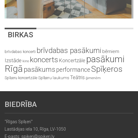
BIRKAS
brīvdabas pasākumi
bērniem
brīvdabas koncerti
pasākumi
koncerts
Izstāde
Koncertzāle
kino
Rīgā
Spīķeros
pasākums
performance
Teātris
Spīķeru koncertzāle
Spīķeru laukums
ģimenēm
BIEDRĪBA
"Rīgas Spīķeri"
Lastādijas iela 10, Rīga, LV-1050
E-pasts: spikeri@spikeri.lv