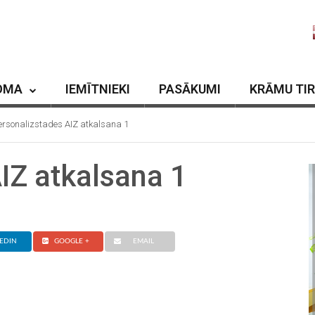
OMA
IEMĪTNIEKI
PASĀKUMI
KRĀMU TI
ersonalizstades AIZ atkalsana 1
IZ atkalsana 1
EDIN
GOOGLE +
EMAIL