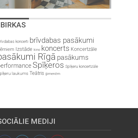
BIRKAS
brīvdabas pasākumi
rīvdabas koncerti
koncerts
Izstāde
Koncertzāle
ērniem
kino
pasākumi Rīgā
pasākums
Spīķeros
performance
Spīķeru koncertzāle
Teātris
pīķeru laukums
ģimenēm
SOCIĀLIE MEDIJI