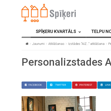
SPĪĶERU KVARTĀLS
TELPU N
Jaunumi
Atklāšanas
Izstādes "AIZ..." atklāšana
P
Personalizstades A
FACEBOOK
TWITTER
PINTEREST
LINK