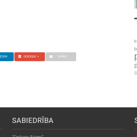
b
b
EDIN
GOOGLE +
EMAIL
S
SABIEDRĪBA