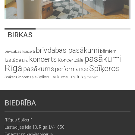
BIRKAS
brīvdabas pasākumi
bērniem
brīvdabas koncerti
pasākumi
koncerts
Izstāde
Koncertzāle
kino
Rīgā
Spīķeros
pasākums
performance
Teātris
Spīķeru koncertzāle
Spīķeru laukums
ģimenēm
BIEDRĪBA
"Rīgas Spīķeri"
Lastādijas iela 10, Rīga, LV-1050
E-pasts: spikeri@spikeri.lv