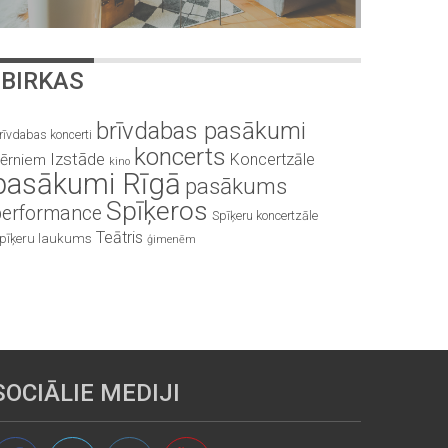
BIRKAS
brīvdabas pasākumi
rīvdabas koncerti
koncerts
Izstāde
Koncertzāle
ērniem
kino
pasākumi Rīgā
pasākums
Spīķeros
performance
Spīķeru koncertzāle
Teātris
pīķeru laukums
ģimenēm
SOCIĀLIE MEDIJI