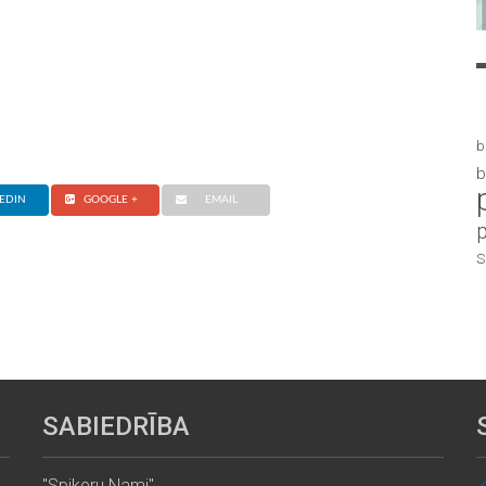
b
b
EDIN
GOOGLE +
EMAIL
S
SABIEDRĪBA
"Spikeru Nami"