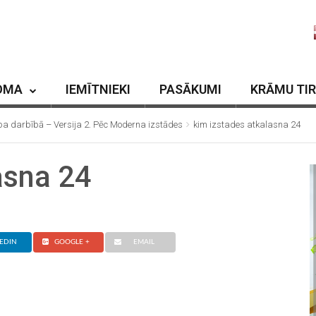
OMA
IEMĪTNIEKI
PASĀKUMI
KRĀMU TI
ba darbībā – Versija 2. Pēc Moderna izstādes
kim izstades atkalasna 24
asna 24
EDIN
GOOGLE +
EMAIL