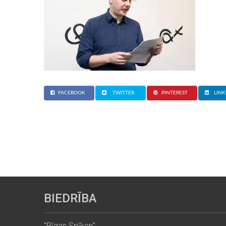
FACEBOOK
TWITTER
PINTEREST
LINK
BIEDRĪBA
"Rīgas Spīķeri"