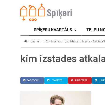
SPĪĶERU KVARTĀLS
TELPU N
Jaunumi
Atklāšanas
Izstādes atklāšana - Sabiedrī
kim izstades atkal
FACEBOOK
TWITTER
PINTEREST
LINK