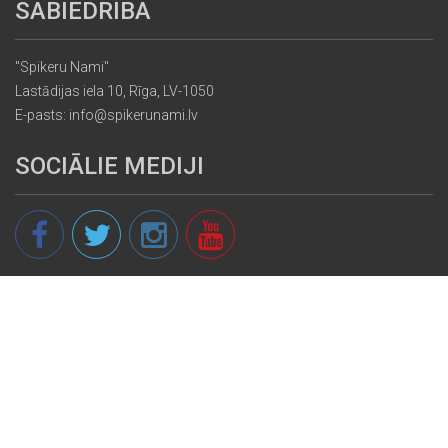
SABIEDRĪBA
"Spikeru Nami"
Lastādijas iela 10, Rīga, LV-1050
E-pasts: info@spikerunami.lv
SOCIĀLIE MEDIJI
© 2013 - 2026 spikeri.lv