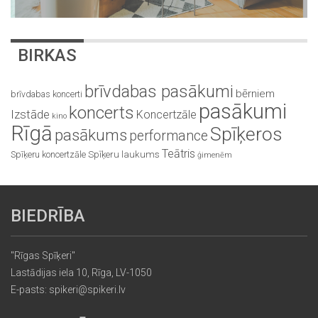
BIRKAS
brīvdabas pasākumi
bērniem
brīvdabas koncerti
pasākumi
koncerts
Izstāde
Koncertzāle
kino
Rīgā
Spīķeros
pasākums
performance
Teātris
Spīķeru koncertzāle
Spīķeru laukums
ģimenēm
BIEDRĪBA
"Rīgas Spīķeri"
Lastādijas iela 10, Rīga, LV-1050
E-pasts: spikeri@spikeri.lv