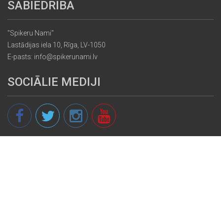
SABIEDRĪBA
"Spikeru Nami"
Lastādijas iela 10, Rīga, LV-1050
E-pasts: info@spikerunami.lv
SOCIĀLIE MEDIJI
© 2013 - 2026 spikeri.lv