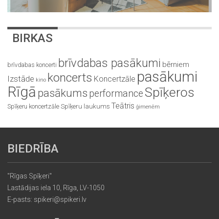
BIRKAS
brīvdabas pasākumi
bērniem
brīvdabas koncerti
pasākumi
koncerts
Izstāde
Koncertzāle
kino
Rīgā
Spīķeros
pasākums
performance
Teātris
Spīķeru koncertzāle
Spīķeru laukums
ģimenēm
BIEDRĪBA
"Rīgas Spīķeri"
Lastādijas iela 10, Rīga, LV-1050
E-pasts: spikeri@spikeri.lv