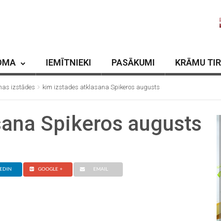
OMA
IEMĪTNIEKI
PASĀKUMI
KRĀMU TI
unas izstādes
kim izstades atklasana Spikeros augusts
sana Spikeros augusts
EDIN
GOOGLE +
EMAIL