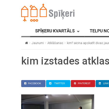
SPĪĶERU KVARTĀLS
TELPU N
Jaunumi
Atklāšanas
kim? aicina apskatīt divas ja
kim izstades atkla
FACEBOOK
TWITTER
PINTEREST
LINK