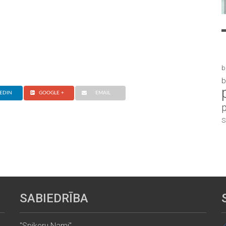
b
b
EDIN
GOOGLE +
EMAIL
S
SABIEDRĪBA
"Spikeru Nami"