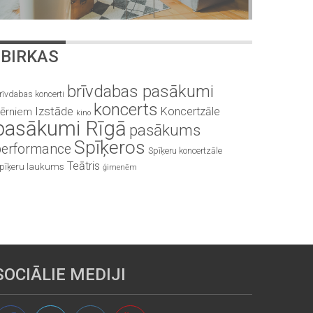
BIRKAS
brīvdabas pasākumi
rīvdabas koncerti
koncerts
Izstāde
Koncertzāle
ērniem
kino
pasākumi Rīgā
pasākums
Spīķeros
performance
Spīķeru koncertzāle
Teātris
pīķeru laukums
ģimenēm
SOCIĀLIE MEDIJI