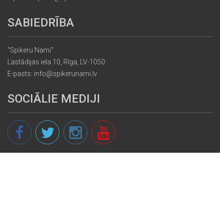
SABIEDRĪBA
"Spikeru Nami"
Lastādijas iela 10, Rīga, LV-1050
E-pasts: info@spikerunami.lv
SOCIĀLIE MEDIJI
© 2013 - 2026 spikeri.lv