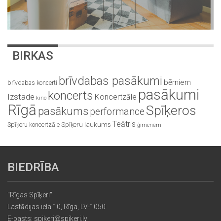
BIRKAS
brīvdabas pasākumi
bērniem
brīvdabas koncerti
pasākumi
koncerts
Izstāde
Koncertzāle
kino
Rīgā
Spīķeros
pasākums
performance
Teātris
Spīķeru koncertzāle
Spīķeru laukums
ģimenēm
BIEDRĪBA
"Rīgas Spīķeri"
Lastādijas iela 10, Rīga, LV-1050
E-pasts: spikeri@spikeri.lv