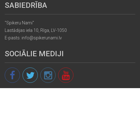
SABIEDRĪBA
"Spikeru Nami"
Lastādijas iela 10, Rīga, LV-1050
E-pasts: info@spikerunami.lv
SOCIĀLIE MEDIJI
© 2013 - 2026 spikeri.lv