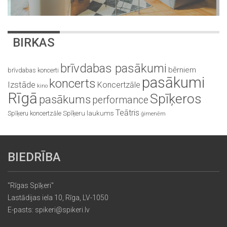
BIRKAS
brīvdabas pasākumi
bērniem
brīvdabas koncerti
pasākumi
koncerts
Izstāde
Koncertzāle
kino
Rīgā
Spīķeros
pasākums
performance
Teātris
Spīķeru koncertzāle
Spīķeru laukums
ģimenēm
BIEDRĪBA
"Rīgas Spīķeri"
Lastādijas iela 10, Rīga, LV-1050
E-pasts: spikeri@spikeri.lv