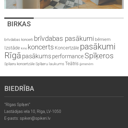
BIRKAS
brīvdabas pasākumi
bērniem
brīvdabas koncerti
pasākumi
koncerts
Izstāde
Koncertzāle
kino
Rīgā
Spīķeros
pasākums
performance
Teātris
Spīķeru koncertzāle
Spīķeru laukums
ģimenēm
BIEDRĪBA
"Rīgas Spīķeri"
Lastādijas iela 10, Rīga, LV-1050
E-pasts: spikeri@spikeri.lv