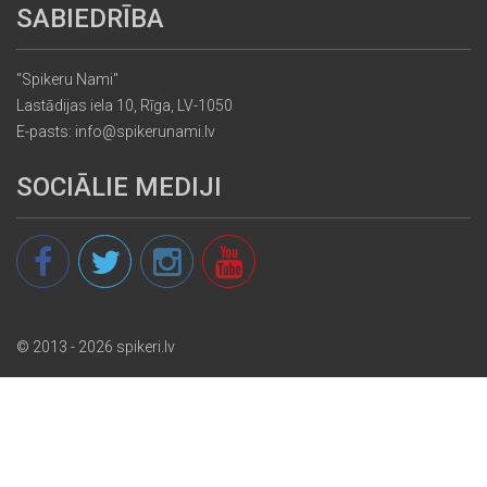
SABIEDRĪBA
"Spikeru Nami"
Lastādijas iela 10, Rīga, LV-1050
E-pasts: info@spikerunami.lv
SOCIĀLIE MEDIJI
© 2013 - 2026 spikeri.lv