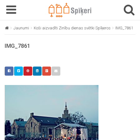
T
T
o
o
g
g
Jaunumi
Koši aizvadīti Zinību dienas svētki Spīķeros
IMG_7861
g
g
l
l
IMG_7861
e
e
n
n
a
a
v
v
i
i
g
g
a
a
t
t
i
i
o
o
n
n