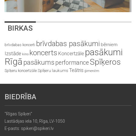
BIRKAS
brīvdabas pasākumi
bērniem
brīvdabas koncerti
pasākumi
koncerts
Izstāde
Koncertzāle
kino
Rīgā
Spīķeros
pasākums
performance
Teātris
Spīķeru koncertzāle
Spīķeru laukums
ģimenēm
BIEDRĪBA
"Rīgas Spīķeri"
Lastādijas iela 10, Rīga, LV-1050
E-pasts: spikeri@spikeri.lv