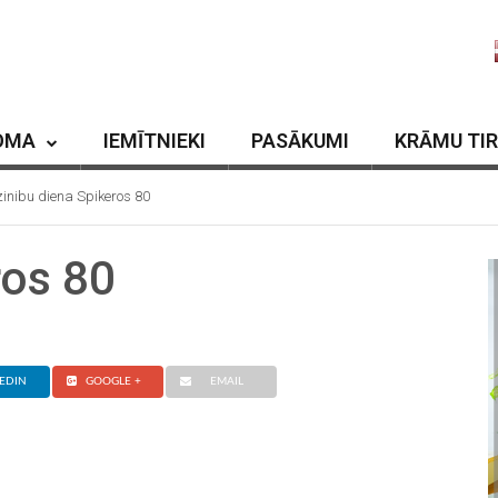
OMA
IEMĪTNIEKI
PASĀKUMI
KRĀMU TI
zinibu diena Spikeros 80
ros 80
EDIN
GOOGLE +
EMAIL