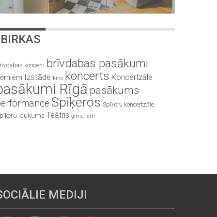
BIRKAS
brīvdabas pasākumi
rīvdabas koncerti
koncerts
Izstāde
Koncertzāle
ērniem
kino
pasākumi Rīgā
pasākums
Spīķeros
performance
Spīķeru koncertzāle
Teātris
pīķeru laukums
ģimenēm
SOCIĀLIE MEDIJI