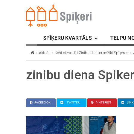
SPĪĶERU KVARTĀLS
TELPU N
Aktuāli
Koši aizvadīti Zinību dienas svētki Spīķeros
zinibu diena Spike
FACEBOOK
TWITTER
PINTEREST
LINK