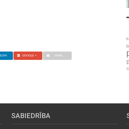
b
b
EDIN
GOOGLE +
EMAIL
S
SABIEDRĪBA