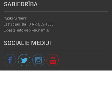
SABIEDRĪBA
"Spikeru Nami"
Lastādijas iela 10, Rīga, LV-1050
E-pasts: info@spikerunami.lv
SOCIĀLIE MEDIJI
© 2013 - 2026 spikeri.lv