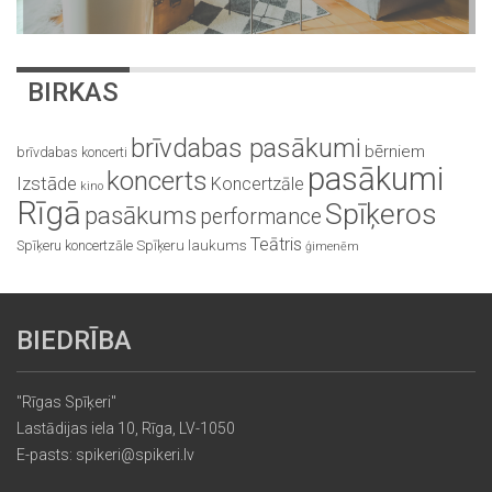
BIRKAS
brīvdabas pasākumi
bērniem
brīvdabas koncerti
pasākumi
koncerts
Izstāde
Koncertzāle
kino
Rīgā
Spīķeros
pasākums
performance
Teātris
Spīķeru koncertzāle
Spīķeru laukums
ģimenēm
BIEDRĪBA
"Rīgas Spīķeri"
Lastādijas iela 10, Rīga, LV-1050
E-pasts: spikeri@spikeri.lv