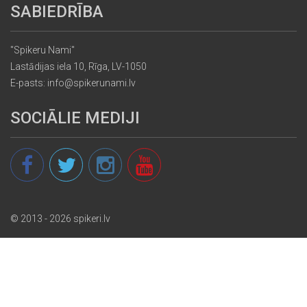
SABIEDRĪBA
"Spikeru Nami"
Lastādijas iela 10, Rīga, LV-1050
E-pasts: info@spikerunami.lv
SOCIĀLIE MEDIJI
© 2013 - 2026 spikeri.lv