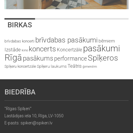
BIRKAS
brīvdabas pasākumi
bērniem
brīvdabas koncerti
pasākumi
koncerts
Izstāde
Koncertzāle
kino
Rīgā
Spīķeros
pasākums
performance
Teātris
Spīķeru koncertzāle
Spīķeru laukums
ģimenēm
BIEDRĪBA
"Rīgas Spīķeri"
Lastādijas iela 10, Rīga, LV-1050
E-pasts: spikeri@spikeri.lv