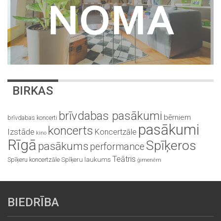
BIRKAS
brīvdabas pasākumi
bērniem
brīvdabas koncerti
pasākumi
koncerts
Izstāde
Koncertzāle
kino
Rīgā
Spīķeros
pasākums
performance
Teātris
Spīķeru koncertzāle
Spīķeru laukums
ģimenēm
BIEDRĪBA