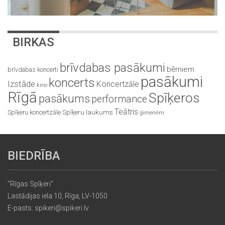
BIRKAS
brīvdabas pasākumi
bērniem
brīvdabas koncerti
pasākumi
koncerts
Izstāde
Koncertzāle
kino
Rīgā
Spīķeros
pasākums
performance
Teātris
Spīķeru koncertzāle
Spīķeru laukums
ģimenēm
BIEDRĪBA
"Rīgas Spīķeri"
Lastādijas iela 10, Rīga, LV-1050
E-pasts: spikeri@spikeri.lv