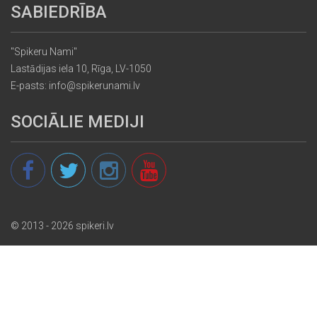
SABIEDRĪBA
"Spikeru Nami"
Lastādijas iela 10, Rīga, LV-1050
E-pasts: info@spikerunami.lv
SOCIĀLIE MEDIJI
© 2013 - 2026 spikeri.lv