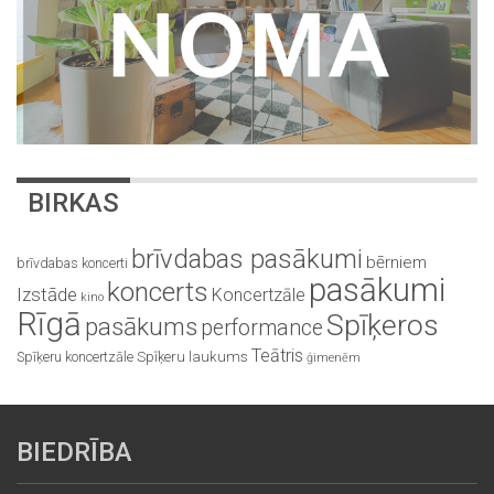
BIRKAS
brīvdabas pasākumi
bērniem
brīvdabas koncerti
pasākumi
koncerts
Izstāde
Koncertzāle
kino
Rīgā
Spīķeros
pasākums
performance
Teātris
Spīķeru koncertzāle
Spīķeru laukums
ģimenēm
BIEDRĪBA