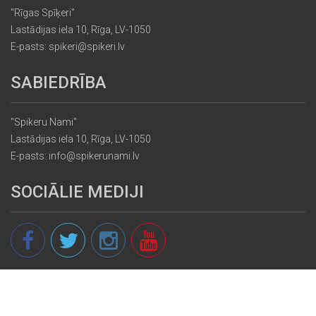
"Rīgas Spīķeri"
Lastādijas iela 10, Rīga, LV-1050
E-pasts: spikeri@spikeri.lv
SABIEDRĪBA
"Spikeru Nami"
Lastādijas iela 10, Rīga, LV-1050
E-pasts: info@spikerunami.lv
SOCIĀLIE MEDIJI
© 2013 - 2026 spikeri.lv