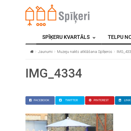
SPĪĶERU KVARTĀLS
TELPU N
Jaunumi
Muzeju nakts atklāšana Spīķeros
IMG_43
IMG_4334
FACEBOOK
TWITTER
PINTEREST
LINK