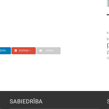
b
b
EDIN
GOOGLE +
EMAIL
S
SABIEDRĪBA