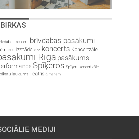
BIRKAS
brīvdabas pasākumi
rīvdabas koncerti
koncerts
Izstāde
Koncertzāle
ērniem
kino
pasākumi Rīgā
pasākums
Spīķeros
performance
Spīķeru koncertzāle
Teātris
pīķeru laukums
ģimenēm
SOCIĀLIE MEDIJI