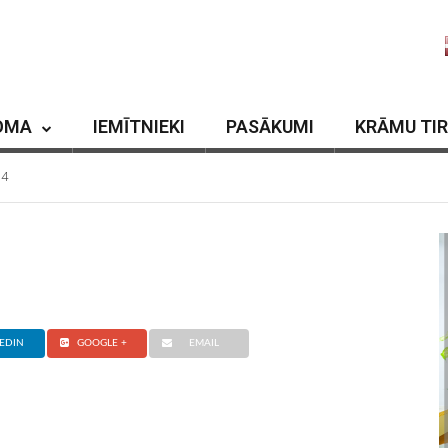
OMA
IEMĪTNIEKI
PASĀKUMI
KRĀMU TI
34
EDIN
GOOGLE +
EMAIL