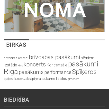
BIRKAS
brīvdabas pasākumi
bērniem
brīvdabas koncerti
pasākumi
koncerts
Izstāde
Koncertzāle
kino
Rīgā
Spīķeros
pasākums
performance
Teātris
Spīķeru koncertzāle
Spīķeru laukums
ģimenēm
BIEDRĪBA