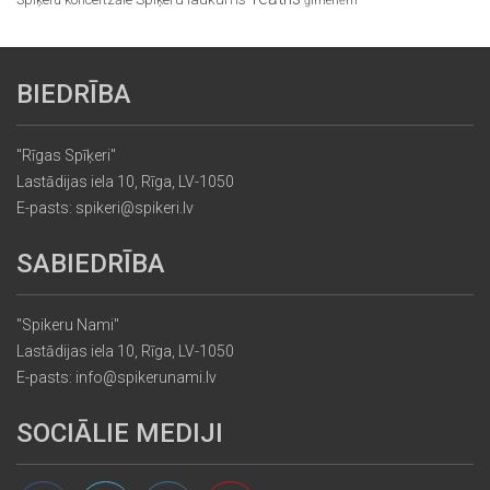
ģimenēm
BIEDRĪBA
"Rīgas Spīķeri"
Lastādijas iela 10, Rīga, LV-1050
E-pasts: spikeri@spikeri.lv
SABIEDRĪBA
"Spikeru Nami"
Lastādijas iela 10, Rīga, LV-1050
E-pasts: info@spikerunami.lv
SOCIĀLIE MEDIJI