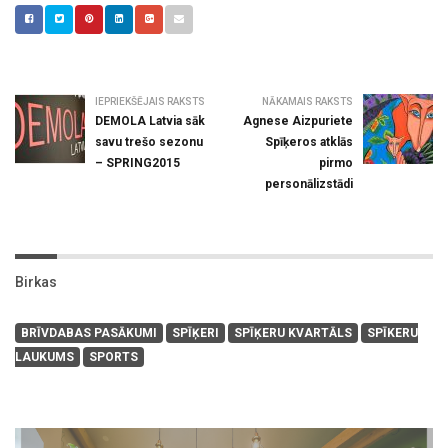
IEPRIEKŠĒJAIS RAKSTS
NĀKAMAIS RAKSTS
DEMOLA Latvia sāk
Agnese Aizpuriete
savu trešo sezonu
Spīķeros atklās
– SPRING2015
pirmo
personālizstādi
Birkas
BRĪVDABAS PASĀKUMI
SPĪĶERI
SPĪĶERU KVARTĀLS
SPĪKERU
LAUKUMS
SPORTS