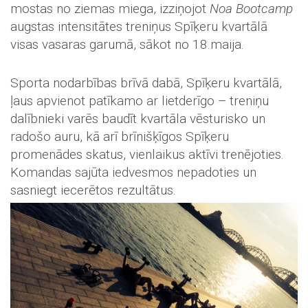
mostas no ziemas miega, izziņojot
Noa Bootcamp
augstas intensitātes treniņus Spīķeru kvartālā
visas vasaras garumā, sākot no 18.maija.
Sporta nodarbības brīvā dabā, Spīķeru kvartālā,
ļaus apvienot patīkamo ar lietderīgo – treniņu
dalībnieki varēs baudīt kvartāla vēsturisko un
radošo auru, kā arī brīnišķīgos Spīķeru
promenādes skatus, vienlaikus aktīvi trenējoties.
Komandas sajūta iedvesmos nepadoties un
sasniegt iecerētos rezultātus.