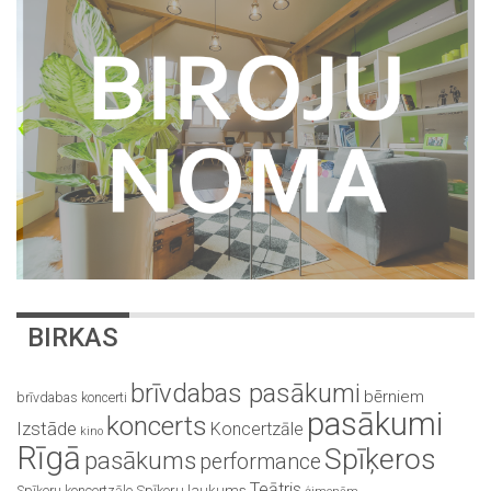
BIRKAS
brīvdabas pasākumi
bērniem
brīvdabas koncerti
pasākumi
koncerts
Izstāde
Koncertzāle
kino
Rīgā
Spīķeros
pasākums
performance
Teātris
Spīķeru koncertzāle
Spīķeru laukums