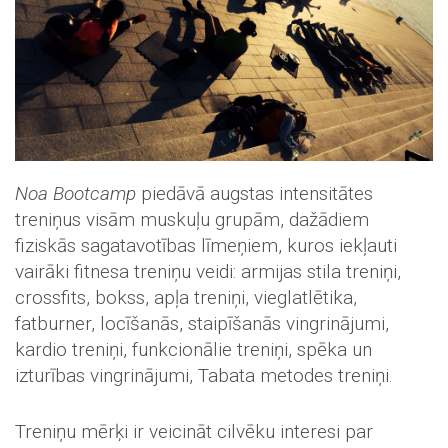
Noa Bootcamp
piedāvā augstas intensitātes
treniņus visām muskuļu grupām, dažādiem
fiziskās sagatavotības līmeņiem, kuros iekļauti
vairāki fitnesa treniņu veidi: armijas stila treniņi,
crossfits, bokss, apļa treniņi, vieglatlētika,
fatburner, locīšanās, staipīšanās vingrinājumi,
kardio treniņi, funkcionālie treniņi, spēka un
izturības vingrinājumi, Tabata metodes treniņi.
Treniņu mērķi ir veicināt cilvēku interesi par