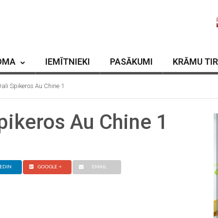
OMA
IEMĪTNIEKI
PASĀKUMI
KRĀMU TI
ali Spikeros Au Chine 1
Spikeros Au Chine 1
EDIN
GOOGLE +
EMAIL