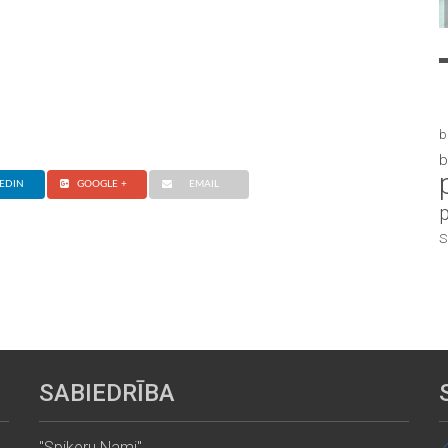
b
b
EDIN
GOOGLE +
EMAIL
S
SABIEDRĪBA
"Spikeru Nami"