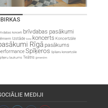
BIRKAS
brīvdabas pasākumi
rīvdabas koncerti
koncerts
Izstāde
Koncertzāle
ērniem
kino
pasākumi Rīgā
pasākums
Spīķeros
performance
Spīķeru koncertzāle
Teātris
pīķeru laukums
ģimenēm
SOCIĀLIE MEDIJI