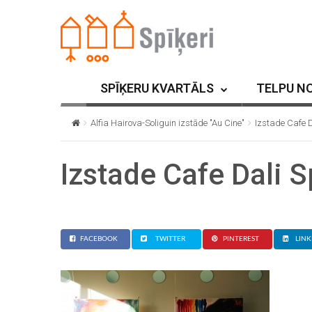
SPĪĶERU KVARTĀLS
TELPU N
Alfia Hairova-Soliguin izstāde "Au Cine"
Izstade Cafe D
Izstade Cafe Dali 
FACEBOOK
TWITTER
PINTEREST
LINK