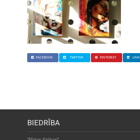
FACEBOOK
TWITTER
PINTEREST
LINK
BIEDRĪBA
"Rīgas Spīķeri"