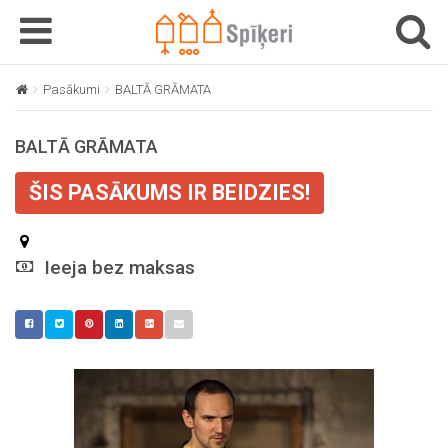
T
T
o
o
g
g
Pasākumi
BALTĀ GRĀMATA
g
g
l
l
BALTĀ GRĀMATA
e
e
n
n
ŠIS PASĀKUMS IR BEIDZIES!
a
a
v
v
i
i
g
Ieeja bez maksas
g
a
a
t
t
i
i
o
o
n
n