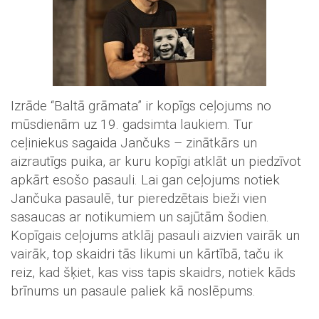
Izrāde “Baltā grāmata” ir kopīgs ceļojums no
mūsdienām uz 19. gadsimta laukiem. Tur
ceļiniekus sagaida Jančuks – zinātkārs un
aizrautīgs puika, ar kuru kopīgi atklāt un piedzīvot
apkārt esošo pasauli. Lai gan ceļojums notiek
Jančuka pasaulē, tur pieredzētais bieži vien
sasaucas ar notikumiem un sajūtām šodien.
Kopīgais ceļojums atklāj pasauli aizvien vairāk un
vairāk, top skaidri tās likumi un kārtībā, taču ik
reiz, kad šķiet, kas viss tapis skaidrs, notiek kāds
brīnums un pasaule paliek kā noslēpums.