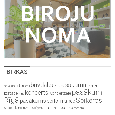
BIRKAS
brīvdabas pasākumi
bērniem
brīvdabas koncerti
pasākumi
koncerts
Izstāde
Koncertzāle
kino
Rīgā
Spīķeros
pasākums
performance
Teātris
Spīķeru koncertzāle
Spīķeru laukums
ģimenēm