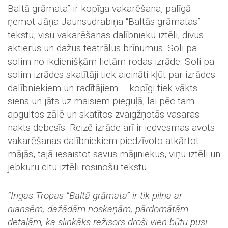
Baltā grāmata” ir kopīga vakarēšana, palīgā
ņemot Jāņa Jaunsudrabiņa “Baltās grāmatas”
tekstu, visu vakarēšanas dalībnieku iztēli, divus
aktierus un dažus teatrālus brīnumus. Soli pa
solim no ikdienišķām lietām rodas izrāde. Soli pa
solim izrādes skatītāji tiek aicināti kļūt par izrādes
dalībniekiem un radītājiem – kopīgi tiek vākts
siens un jāts uz maisiem pieguļā, lai pēc tam
apgultos zālē un skatītos zvaigžņotās vasaras
nakts debesīs. Reizē izrāde arī ir iedvesmas avots
vakarēšanas dalībniekiem piedzīvoto atkārtot
mājās, tajā iesaistot savus mājiniekus, viņu iztēli un
jebkuru citu iztēli rosinošu tekstu.
“Ingas Tropas “Baltā grāmata” ir tik pilna ar
niansēm, dažādām noskaņām, pārdomātām
detaļām, ka slinkāks režisors droši vien būtu pusi