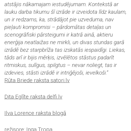
atstājis nākamajam iestudējumam. Kontekstā ar
lauku darba tikumu šī izrāde ir izveidota līdz kaulam,
un ir redzams, ka, strādājot pie uzveduma, nav
pieļauti kompromisi – pārdomātas detaļas un
scenogrāfiski pārsteigumi ir katrā ainā, aktieru
enerģija neatlaižas ne mirkli, un divas stundas garā
izrādē bez starpbrīža tas izskatās iespaidīgi. Liekas,
tāds arī ir bijis mērķis, izvēlētos stāstus padarīt
ritmiskus, sulīgus, spilgtus – nevar noliegt, tas ir
izdevies, stāsti izrādē ir intriģējoši, ievelkoši.”
Rūta Briede raksta satori.lv
Dita Eglīte raksta delfi.lv
Ilva Lorence raksta blogā
režisore: Inga Tropa