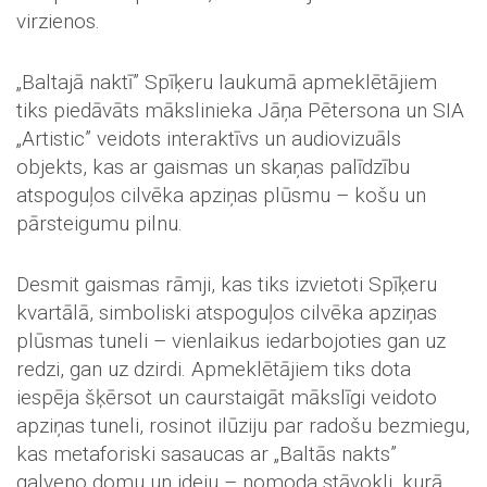
virzienos.
„Baltajā naktī” Spīķeru laukumā apmeklētājiem
tiks piedāvāts mākslinieka Jāņa Pētersona un SIA
„Artistic” veidots interaktīvs un audiovizuāls
objekts, kas ar gaismas un skaņas palīdzību
atspoguļos cilvēka apziņas plūsmu – košu un
pārsteigumu pilnu.
Desmit gaismas rāmji, kas tiks izvietoti Spīķeru
kvartālā, simboliski atspoguļos cilvēka apziņas
plūsmas tuneli – vienlaikus iedarbojoties gan uz
redzi, gan uz dzirdi. Apmeklētājiem tiks dota
iespēja šķērsot un caurstaigāt mākslīgi veidoto
apziņas tuneli, rosinot ilūziju par radošu bezmiegu,
kas metaforiski sasaucas ar „Baltās nakts”
galveno domu un ideju – nomoda stāvokli, kurā