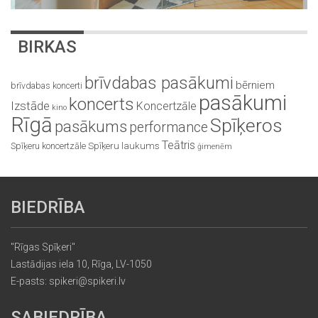
BIRKAS
brīvdabas pasākumi
bērniem
brīvdabas koncerti
pasākumi
koncerts
Izstāde
Koncertzāle
kino
Rīgā
Spīķeros
pasākums
performance
Teātris
Spīķeru koncertzāle
Spīķeru laukums
ģimenēm
BIEDRĪBA
"Rīgas Spīķeri"
Lastādijas iela 10, Rīga, LV-1050
E-pasts: spikeri@spikeri.lv
SABIEDRĪBA