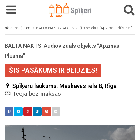
T
T
o
o
g
g
Pasākumi
BALTĀ NAKTS: Audiovizuāls objekts “Apziņas Plūsma”
g
g
l
l
BALTĀ NAKTS: Audiovizuāls objekts “Apziņas
e
e
n
n
Plūsma”
a
a
v
v
ŠIS PASĀKUMS IR BEIDZIES!
i
i
g
g
Spīķeru laukums, Maskavas iela 8, Rīga
a
a
Ieeja bez maksas
t
t
i
i
o
o
n
n