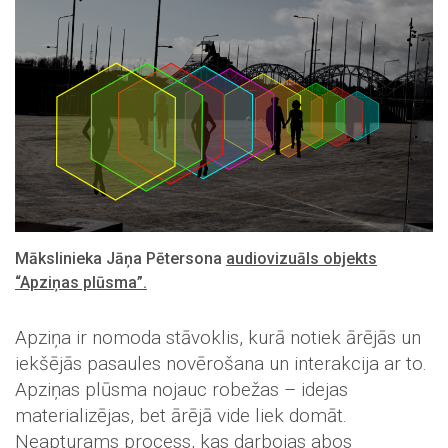
Mākslinieka Jāņa Pētersona
audiovizuāls objekts
“Apziņas plūsma”.
Apziņa ir nomoda stāvoklis, kurā notiek ārējās un
iekšējās pasaules novērošana un interakcija ar to.
Apziņas plūsma nojauc robežas – idejas
materializējas, bet ārējā vide liek domāt.
Neapturams process, kas darbojas abos