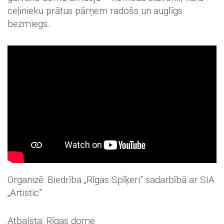
ceļinieku prātus pārņem radošs un auglīgs
bezmiegs.
Organizē: Biedrība „Rīgas Spīķeri” sadarbībā ar SIA
„Artistic”
Atbalsta: Rīgas dome