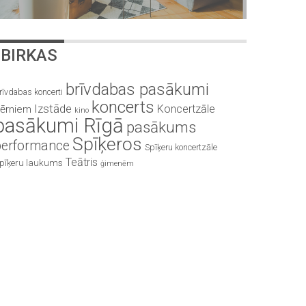
BIRKAS
brīvdabas pasākumi
rīvdabas koncerti
koncerts
Izstāde
Koncertzāle
ērniem
kino
pasākumi Rīgā
pasākums
Spīķeros
performance
Spīķeru koncertzāle
Teātris
pīķeru laukums
ģimenēm