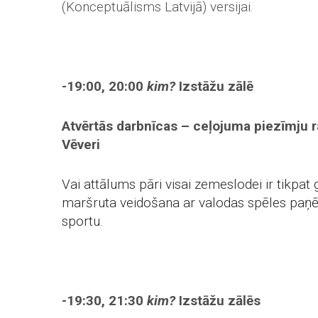
(Konceptuālisms Latvijā) versijai.
-19:00, 20:00
kim?
Izstāžu zālē
Atvērtās darbnīcas – ceļojuma piezīmju r
Vēveri
Vai attālums pāri visai zemeslodei ir tikpa
maršruta veidošana ar valodas spēles paņēm
sportu.
-19:30, 21:30
kim?
Izstāžu zālēs