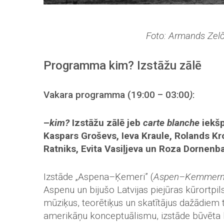
Foto: Armands Zel
Programma kim? Izstāžu zālē
Vakara programma (19:00 – 03:00
)
:
–
kim?
Izstāžu zālē jeb
carte blanche
iekšp
Kaspars Groševs, Ieva Kraule, Rolands Kro
Ratniks, Evita Vasiļjeva un Roza Dornenba
Izstāde „Aspena–Ķemeri” (
Aspen–Kemmer
Aspenu un bijušo Latvijas piejūras kūrortp
mūziķus, teorētiķus un skatītājus dažādiem
amerikāņu konceptuālismu, izstāde būvēta