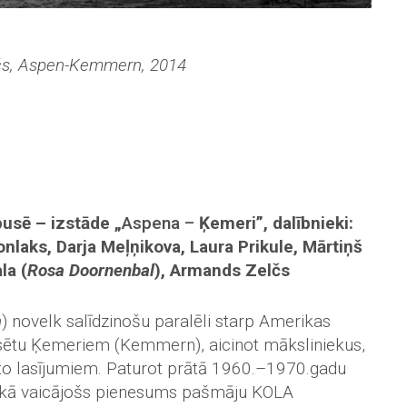
čs, Aspen-Kemmern, 2014
usē – izstāde „
Aspena –
Ķemeri”, dalībnieki:
nlaks, Darja Meļņikova, Laura Prikule, Mārtiņš
la (
Rosa Doornenbal
), Armands Zelčs
n
) novelk salīdzinošu paralēli starp Amerikas
ilsētu Ķemeriem (Kemmern), aicinot māksliniekus,
 to lasījumiem. Paturot prātā 1960.–1970.gadu
 kā vaicājošs pienesums pašmāju KOLA