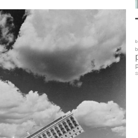
b
b
S