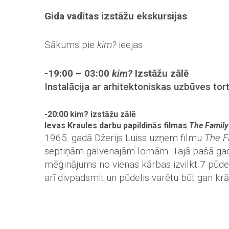
Gida vadītas izstāžu ekskursijas
Sākums pie
kim?
ieejas
-19:00
–
03:00
kim?
Izstāžu zālē
Instalācija ar arhitektoniskas uzbūves to
-20:00 kim? izstāžu zālē
Ievas Kraules darbu papildinās filmas
The Family
1965. gadā Džerijs Luiss uzņem filmu
The F
septiņām galvenajām lomām. Tajā pašā gad
mēģinājums no vienas kārbas izvilkt 7 pūdeļ
arī divpadsmit un pūdelis varētu būt gan kr