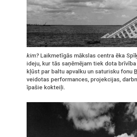
kim?
Laikmetīgās mākslas centra ēka Spī
ideju, kur tās saņēmējam tiek dota brīvība 
kļūst par baltu apvalku un saturisku fonu
B
veidotas performances, projekcijas, dar
īpašie kokteiļi.