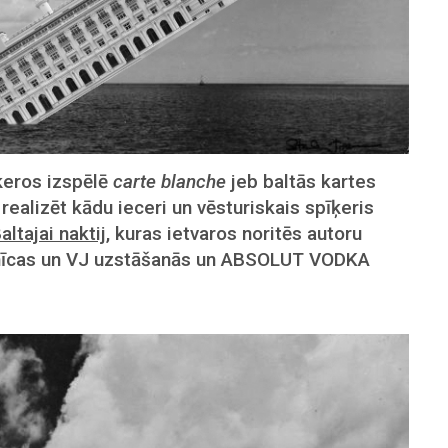
ķeros izspēlē
carte blanche
jeb baltās kartes
realizēt kādu ieceri un vēsturiskais spīķeris
altajai naktij
, kuras ietvaros noritēs autoru
bnīcas un VJ uzstāšanās un ABSOLUT VODKA