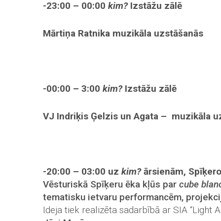
-23:00 – 00:00
kim?
Izstāžu zālē
Mārtiņa Ratnika muzikāla uzstāšanās
-00:00
–
3:00
kim?
Izstāžu zālē
VJ Indriķis Ģelzis un Agata – muzikāla 
-20:00
–
03:00 uz
kim?
ārsienām, Spīķer
Vēsturiskā Spīķeru ēka kļūs par
cube blan
tematisku ietvaru performancēm, projekc
Ideja tiek realizēta sadarbībā ar SIA “Light