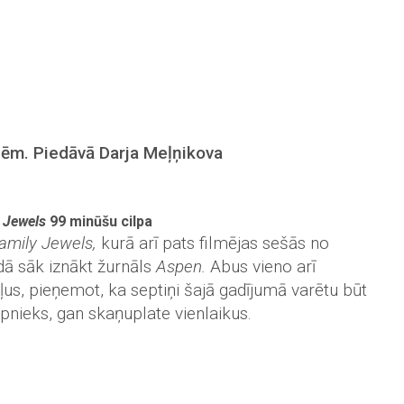
rtēm. Piedāvā Darja Meļņikova
 Jewels
99 minūšu cilpa
amily Jewels,
kurā arī pats filmējas sešās no
ā sāk iznākt žurnāls
Aspen.
Abus vieno arī
us, pieņemot, ka septiņi šajā gadījumā varētu būt
āpnieks, gan skaņuplate vienlaikus.