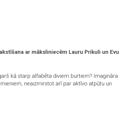
akstīšana ar māksliniecēm Lauru Prikuli un Evu
t garš kā starp alfabēta diviem burtiem? Imagināra
ieniem, neaizmirstot arī par aktīvo atpūtu un