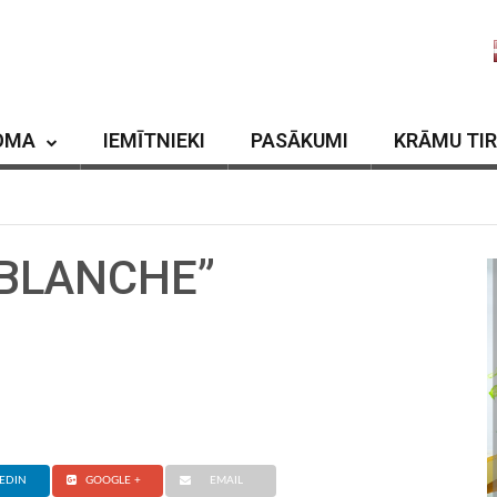
OMA
IEMĪTNIEKI
PASĀKUMI
KRĀMU TI
? BLANCHE”
EDIN
GOOGLE +
EMAIL