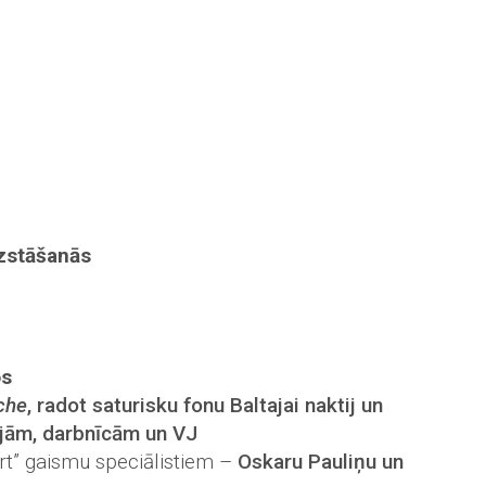
uzstāšanās
os
che
, radot saturisku fonu Baltajai naktij un
ijām, darbnīcām un VJ
 Art” gaismu speciālistiem –
Oskaru Pauliņu un