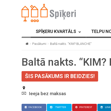
SPĪĶERU KVARTĀLS
TELPU N
Pasākumi
Baltā nakts. “KIM? BLANCHE”
Baltā nakts. “KIM
ŠIS PASĀKUMS IR BEIDZIES!
Ieeja bez maksas
FACEBOOK
TWITTER
PINTEREST
LINK