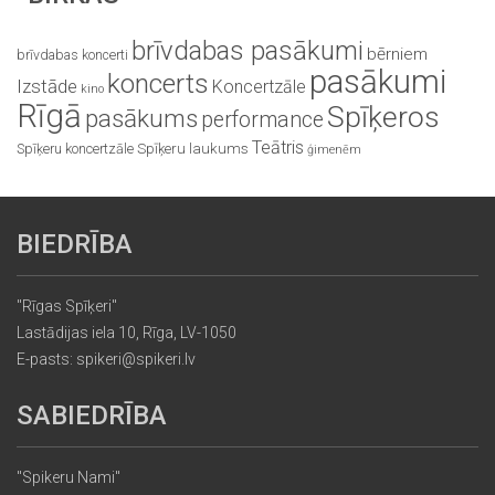
brīvdabas pasākumi
bērniem
brīvdabas koncerti
pasākumi
koncerts
Izstāde
Koncertzāle
kino
Rīgā
Spīķeros
pasākums
performance
Teātris
Spīķeru koncertzāle
Spīķeru laukums
ģimenēm
BIEDRĪBA
"Rīgas Spīķeri"
Lastādijas iela 10, Rīga, LV-1050
E-pasts: spikeri@spikeri.lv
SABIEDRĪBA
"Spikeru Nami"