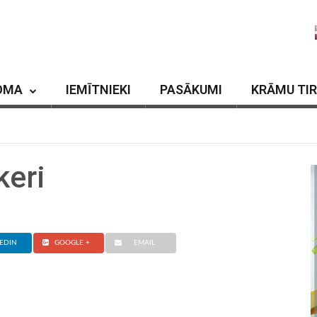
OMA
IEMĪTNIEKI
PASĀKUMI
KRĀMU TI
keri
EDIN
GOOGLE +
EMAIL