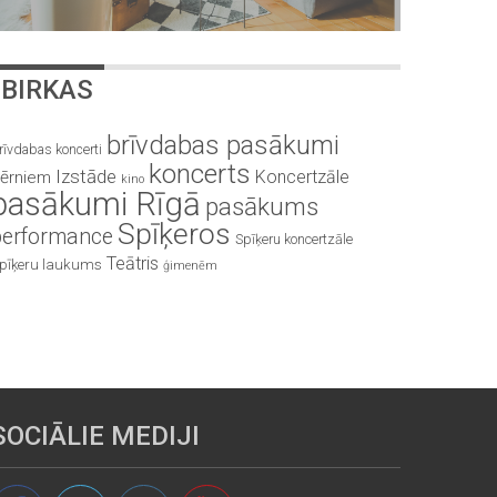
BIRKAS
brīvdabas pasākumi
rīvdabas koncerti
koncerts
Izstāde
Koncertzāle
ērniem
kino
pasākumi Rīgā
pasākums
Spīķeros
performance
Spīķeru koncertzāle
Teātris
pīķeru laukums
ģimenēm
SOCIĀLIE MEDIJI