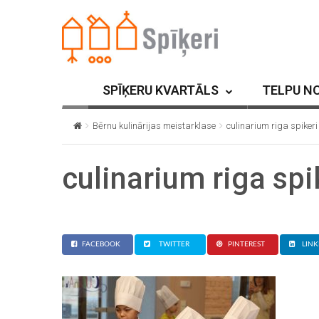
SPĪĶERU KVARTĀLS
TELPU N
Bērnu kulinārijas meistarklase
culinarium riga spikeri
culinarium riga spi
FACEBOOK
TWITTER
PINTEREST
LINK