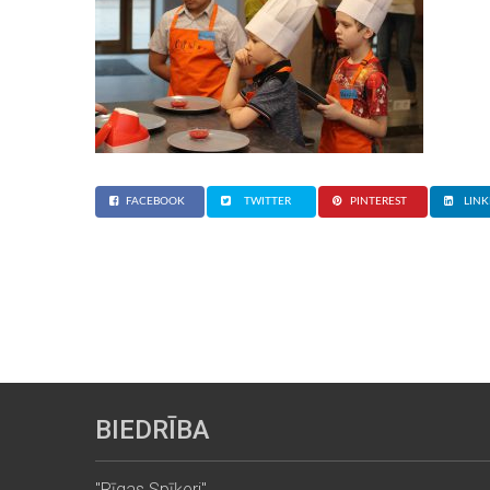
FACEBOOK
TWITTER
PINTEREST
LINK
BIEDRĪBA
"Rīgas Spīķeri"