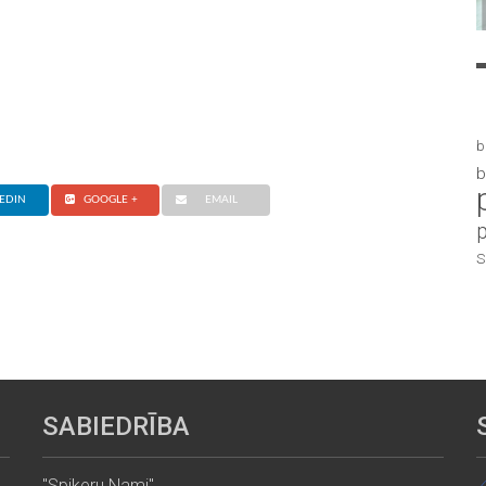
b
b
EDIN
GOOGLE +
EMAIL
S
SABIEDRĪBA
"Spikeru Nami"