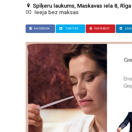
Spīķeru laukums, Maskavas iela 8, Rīga
Ieeja bez maksas
FACEBOOK
TWITTER
PINTEREST
LINK