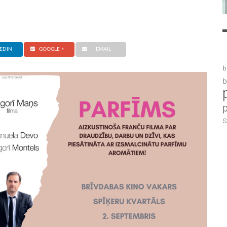
EDIN
GOOGLE +
EMAIL
b
b
S