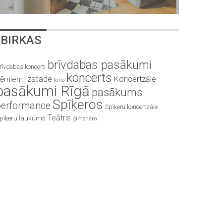
BIRKAS
brīvdabas pasākumi
rīvdabas koncerti
koncerts
Izstāde
Koncertzāle
ērniem
kino
pasākumi Rīgā
pasākums
Spīķeros
performance
Spīķeru koncertzāle
Teātris
pīķeru laukums
ģimenēm