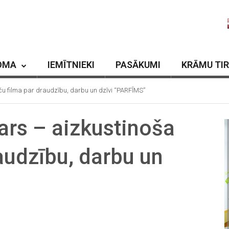
OMA
IEMĪTNIEKI
PASĀKUMI
KRĀMU TI
ču filma par draudzību, darbu un dzīvi “PARFĪMS”
ars – aizkustinoša
audzību, darbu un