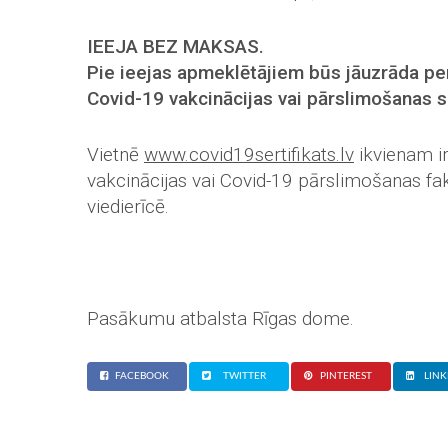
IEEJA BEZ MAKSAS.
Pie ieejas apmeklētājiem būs jāuzrāda pe
Covid-19 vakcinācijas vai pārslimošanas se
Vietnē
www.covid19sertifikats.lv
ikvienam ir 
vakcinācijas vai Covid-19 pārslimošanas fakt
viedierīcē.
Pasākumu atbalsta Rīgas dome.
FACEBOOK
TWITTER
PINTEREST
LINK