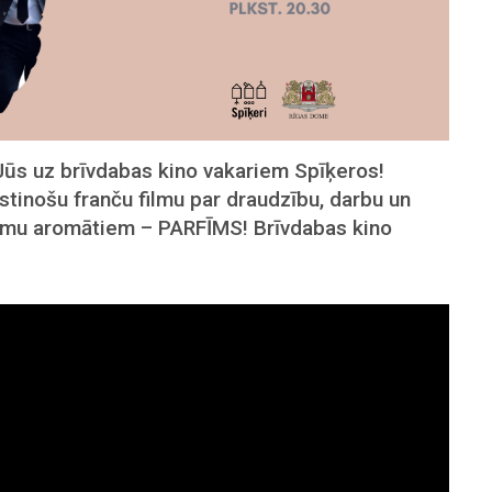
Jūs uz brīvdabas kino vakariem Spīķeros!
stinošu franču filmu par draudzību, darbu un
rfīmu aromātiem – PARFĪMS! Brīvdabas kino