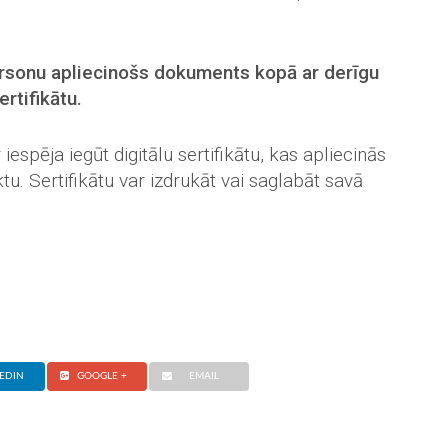
rsonu apliecinošs dokuments kopā ar derīgu
rtifikātu.
iespēja iegūt digitālu sertifikātu, kas apliecinās
u. Sertifikātu var izdrukāt vai saglabāt savā
EDIN
GOOGLE +
EMAIL