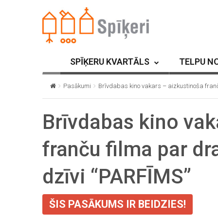
SPĪĶERU KVARTĀLS
TELPU N
Pasākumi
Brīvdabas kino vakars – aizkustinoša fran
Brīvdabas kino vak
franču filma par dr
dzīvi “PARFĪMS”
ŠIS PASĀKUMS IR BEIDZIES!