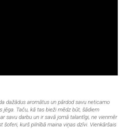
 rada dažādus aromātus un pārdod savu neticamo
es jēga. Taču, kā tas bieži mēdz būt, šādiem
s ar savu darbu un ir savā jomā talantīgi, ne vienmēr
t šoferi, kurš pilnībā maina viņas dzīvi. Vienkāršais