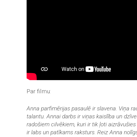
Par filmu:
Anna parfimērijas pasaulē ir slavena. Viņa
talantu. Annai darbs ir viņas kaislība un dzīv
radošiem cilvēkiem, kuri ir tik ļoti aizrāvušie
ir labs un patīkams raksturs. Reiz Anna nolīgs