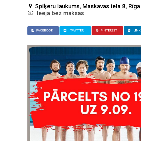
Spīķeru laukums, Maskavas iela 8, Rīga
Ieeja bez maksas
FACEBOOK
TWITTER
PINTEREST
LINK