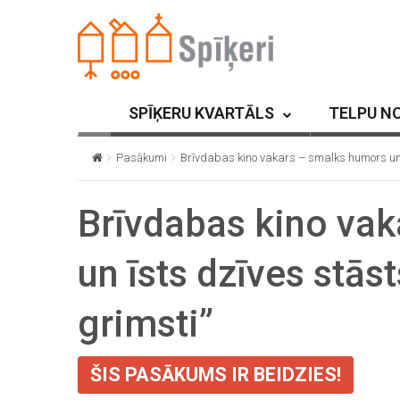
SPĪĶERU KVARTĀLS
TELPU N
Pasākumi
Brīvdabas kino vakars – smalks humors un īs
Brīvdabas kino va
un īsts dzīves stāst
grimsti”
ŠIS PASĀKUMS IR BEIDZIES!