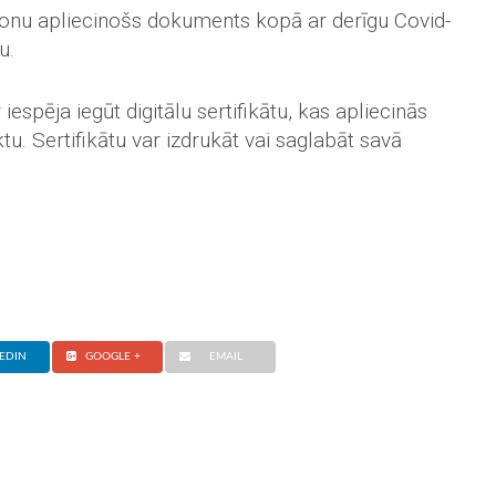
sonu apliecinošs dokuments kopā ar derīgu Covid-
u.
iespēja iegūt digitālu sertifikātu, kas apliecinās
u. Sertifikātu var izdrukāt vai saglabāt savā
EDIN
GOOGLE +
EMAIL