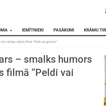
OMA
IEMĪTNIEKI
PASĀKUMI
KRĀMU TI
ts dzīves stāsts filmā “Peldi vai grimsti”
kars – smalks humors
s filmā “Peldi vai