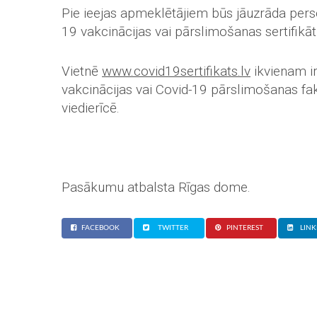
Pie ieejas apmeklētājiem būs jāuzrāda per
19 vakcinācijas vai pārslimošanas sertifikāt
Vietnē
www.covid19sertifikats.lv
ikvienam ir 
vakcinācijas vai Covid-19 pārslimošanas fakt
viedierīcē.
Pasākumu atbalsta Rīgas dome.
FACEBOOK
TWITTER
PINTEREST
LINK