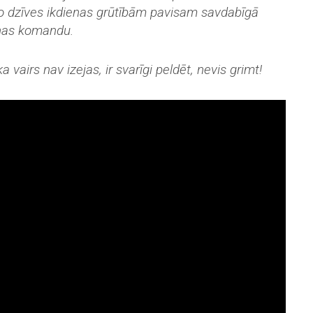
gušo dzīves ikdienas grūtībām pavisam savdabīgā
anas komandu.
 vairs nav izejas, ir svarīgi peldēt, nevis grimt!