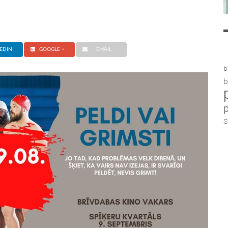
EDIN
GOOGLE +
EMAIL
b
b
S