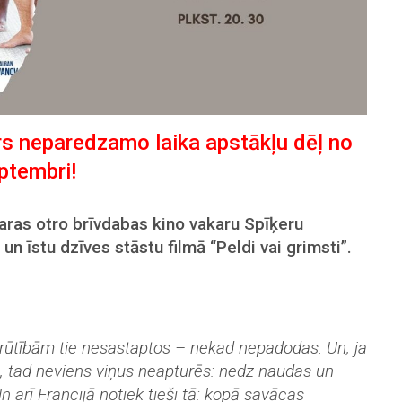
rs neparedzamo laika apstākļu dēļ no
eptembri!
saras otro brīvdabas kino vakaru Spīķeru
n īstu dzīves stāstu filmā “Peldi vai grimsti”.
m grūtībām tie nesastaptos – nekad nepadodas. Un, ja
s, tad neviens viņus neapturēs: nedz naudas un
Un arī Francijā notiek tieši tā: kopā savācas