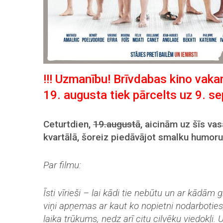
!!! Uzmanību! Brīvdabas kino vaka
19. augusta tiek pārcelts uz 9. s
Ceturtdien,
19.augustā
, aicinām uz šīs va
kvartālā, šoreiz piedāvājot smalku humoru u
Par filmu:
Īsti vīrieši – lai kādi tie nebūtu un ar kādā
viņi apņemas ar kaut ko nopietni nodarbotie
laika trūkums, nedz arī citu cilvēku viedokļi. 