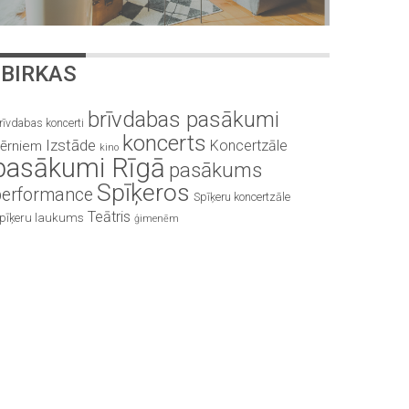
BIRKAS
brīvdabas pasākumi
rīvdabas koncerti
koncerts
Izstāde
Koncertzāle
ērniem
kino
pasākumi Rīgā
pasākums
Spīķeros
performance
Spīķeru koncertzāle
Teātris
pīķeru laukums
ģimenēm