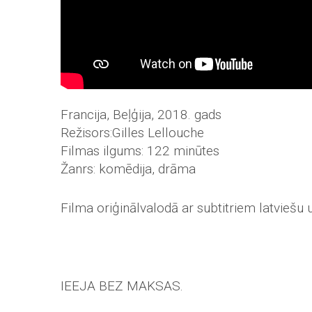
Francija, Beļģija, 2018. gads
Režisors:Gilles Lellouche
Filmas ilgums: 122 minūtes
Žanrs: komēdija, drāma
Filma oriģinālvalodā ar subtitriem latviešu 
IEEJA BEZ MAKSAS.