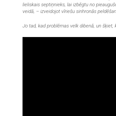
lieliskais septiņnieks, lai izbēgtu no pieau
veidā, – izveidojot vīriešu sinhronās peldēš
Jo tad, kad problēmas velk dibenā, un šķiet, ka