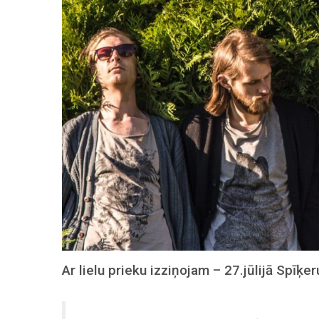
Ar lielu prieku izziņojam – 27.jūlijā Spīķ