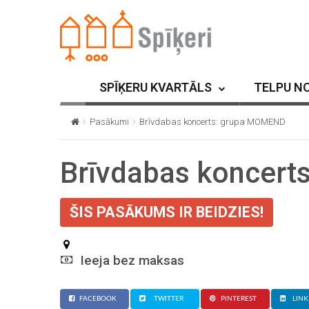
SPĪĶERU KVARTĀLS
TELPU N
Pasākumi
Brīvdabas koncerts: grupa MOMEND
Brīvdabas koncer
ŠIS PASĀKUMS IR BEIDZIES!
Ieeja bez maksas
FACEBOOK
TWITTER
PINTEREST
LINK