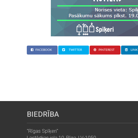
FACEBOOK
TWITTER
PINTEREST
LINK
BIEDRĪBA
"Rīgas Spīķeri"
Lastādijas iela 10, Rīga, LV-1050