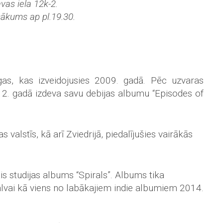
vas iela 12k-2.
ākums ap pl.19.30.
gas, kas izveidojusies 2009. gadā. Pēc uzvaras
2. gadā izdeva savu debijas albumu “Episodes of
 valstīs, kā arī Zviedrijā, piedalījušies vairākās
 studijas albums “Spirals”. Albums tika
lvai kā viens no labākajiem indie albumiem 2014.