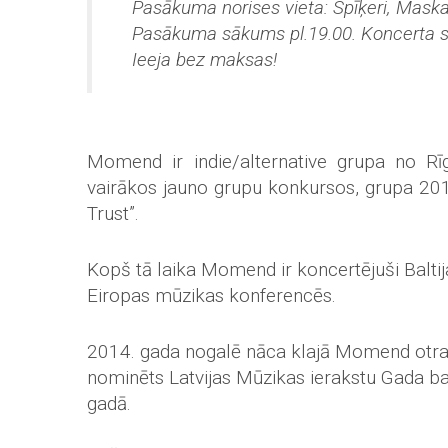
Pasākuma norises vieta: Spīķeri, Maska
Pasākuma sākums pl.19.00. Koncerta s
Ieeja bez maksas!
Momend ir indie/alternative grupa no Rī
vairākos jauno grupu konkursos, grupa 201
Trust”.
Kopš tā laika Momend ir koncertējuši Baltijas
Eiropas mūzikas konferencēs.
2014. gada nogalē nāca klajā Momend otrais
nominēts Latvijas Mūzikas ierakstu Gada ba
gadā.