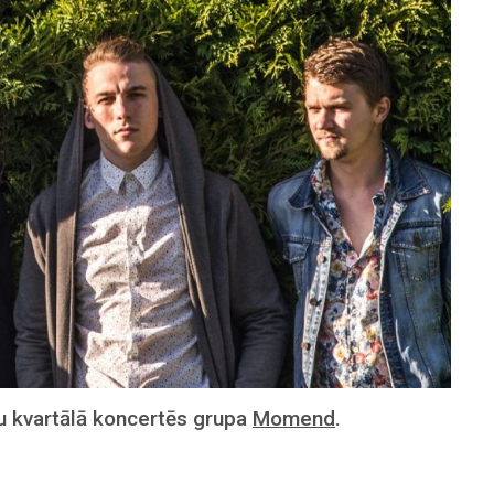
eru kvartālā koncertēs grupa
Momend
.