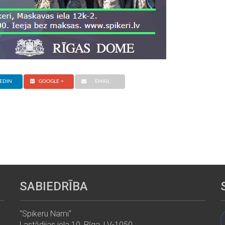
EDIN
GOOGLE +
EMAIL
SABIEDRĪBA
"Spikeru Nami"
Lastādijas iela 10, Rīga, LV-1050