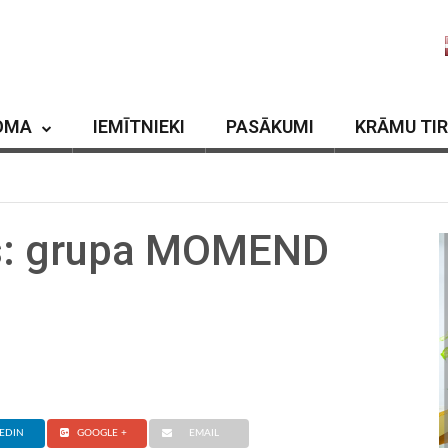
OMA
IEMĪTNIEKI
PASĀKUMI
KRĀMU TI
ts: grupa MOMEND
EDIN
GOOGLE +
EMAIL