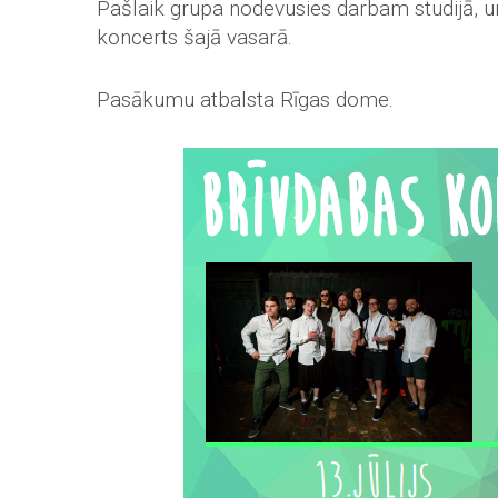
Pašlaik grupa nodevusies darbam studijā, u
koncerts šajā vasarā.
Pasākumu atbalsta Rīgas dome.