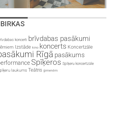
BIRKAS
brīvdabas pasākumi
rīvdabas koncerti
koncerts
Izstāde
Koncertzāle
ērniem
kino
pasākumi Rīgā
pasākums
Spīķeros
performance
Spīķeru koncertzāle
Teātris
pīķeru laukums
ģimenēm