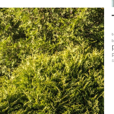
b
b
S