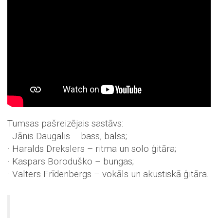
Tumsas pašreizējais sastāvs:
· Jānis Daugalis – bass, balss;
· Haralds Drekslers – ritma un solo ģitāra;
· Kaspars Boroduško – bungas;
· Valters Frīdenbergs – vokāls un akustiskā ģitāra.