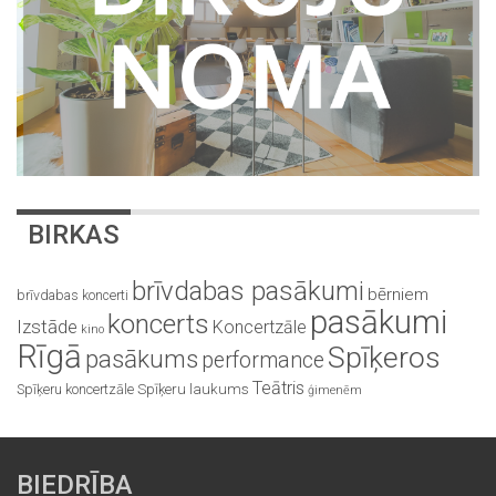
BIRKAS
brīvdabas pasākumi
bērniem
brīvdabas koncerti
pasākumi
koncerts
Izstāde
Koncertzāle
kino
Rīgā
Spīķeros
pasākums
performance
Teātris
Spīķeru koncertzāle
Spīķeru laukums
ģimenēm
BIEDRĪBA