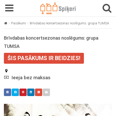
T
T
o
o
g
g
Pasākumi
Brīvdabas koncertsezonas noslēgums: grupa TUMSA
g
g
l
l
Brīvdabas koncertsezonas noslēgums: grupa
e
e
n
n
TUMSA
a
a
v
v
ŠIS PASĀKUMS IR BEIDZIES!
i
i
g
g
a
a
Ieeja bez maksas
t
t
i
i
o
o
n
n