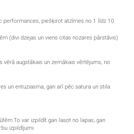
ēc performances, piešķirot atzīmes no 1 līdz 10.
m (divi dzejas un viens citas nozares pārstāvis).
s vērā augstākais un zemākais vērtējums, no
res un entuziasma, gan arī pēc satura un stila.
nūtēm.
To var izpildīt gan lasot no lapas, gan
bu izpildījumi.