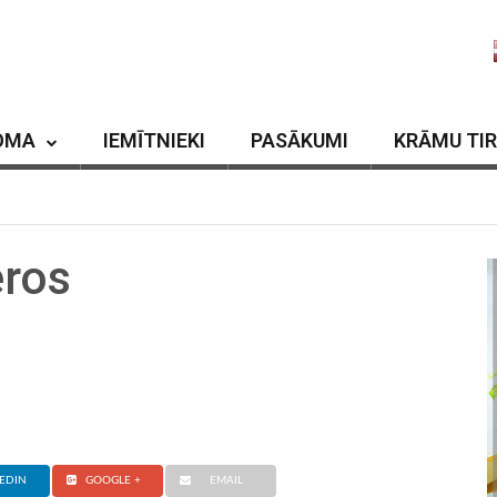
OMA
IEMĪTNIEKI
PASĀKUMI
KRĀMU TI
eros
EDIN
GOOGLE +
EMAIL