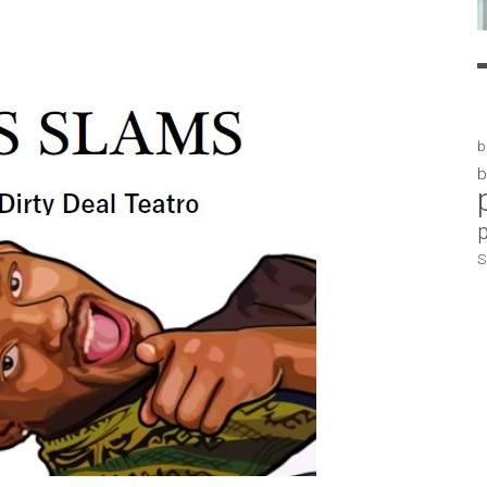
b
b
S