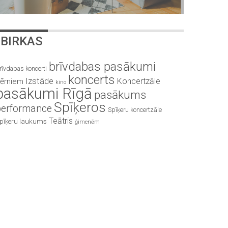
BIRKAS
brīvdabas pasākumi
rīvdabas koncerti
koncerts
Izstāde
Koncertzāle
ērniem
kino
pasākumi Rīgā
pasākums
Spīķeros
performance
Spīķeru koncertzāle
Teātris
pīķeru laukums
ģimenēm