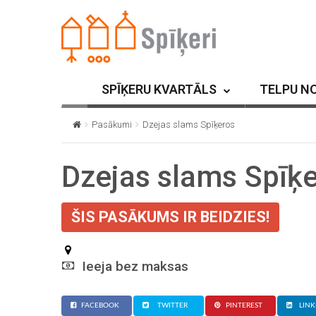
SPĪĶERU KVARTĀLS
TELPU N
Pasākumi
Dzejas slams Spīķeros
Dzejas slams Spīķ
ŠIS PASĀKUMS IR BEIDZIES!
Ieeja bez maksas
FACEBOOK
TWITTER
PINTEREST
LINK