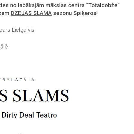
ies no labākajām mākslas centra “Totaldobže”
ākam
DZEJAS SLAMA
sezonu Spīķeros!
ars Lielgalvis
zālē