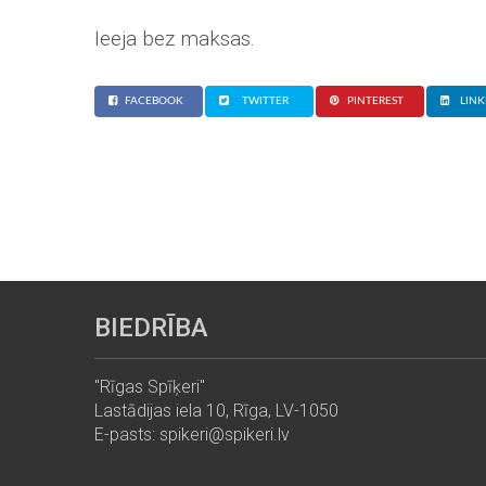
Ieeja bez maksas.
FACEBOOK
TWITTER
PINTEREST
LINK
BIEDRĪBA
"Rīgas Spīķeri"
Lastādijas iela 10, Rīga, LV-1050
E-pasts: spikeri@spikeri.lv