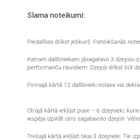
Slama noteikumi:
Piedalīties drīkst jebkurš. Pieteikšanās noti
Katram dalībniekam jāsagatavo 3 dzejoļu izp
performanču raundiem. Dzejoļi drīkst būt da
Pirmajā kārtā 12 dalībnieki nolasa vai dekla
Otrajā kārtā iekļūst puse – 6 dzejnieki, kuri
iespēja izpildī
t otro sagatavoto dzejoli. Vēlrei
Trešajā kārtā iekļūst tikai 3 dzejnieki. Tie iz