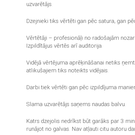
uzvarētājs.
Dzejnieki tiks vērtēti gan pēc satura, gan p
Vērtētāji – profesionāļi no radošajām nozarē
Izpildītājus vērtēs arī auditorija.
Vidējā vērtējuma aprēķināšanai netiks ņemt
atlikušajiem tiks noteikts vidējais.
Darbi tiek vērtēti gan pēc izpildījuma manie
Slama uzvarētājs saņems naudas balvu.
Katrs dzejolis nedrīkst būt garāks par 3 mi
runājot no galvas. Nav atļauti citu autoru dar