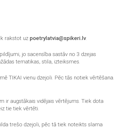
ek rakstot uz
poetrylatvia@spikeri.lv
.
ildījumi, jo sacensība sastāv no 3 dzejas
žādas tematikas, stila, izteiksmes.
mē TIKAI vienu dzejoli. Pēc tās notiek vērtēšana.
em ir augstākais vidējais vērtējums. Tiek dota
z tie tiek vērtēti.
pilda trešo dzejoli, pēc tā tiek noteikts slama