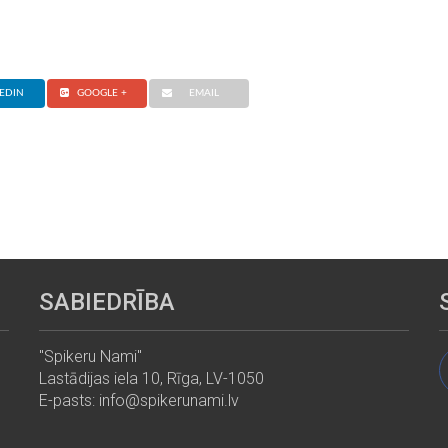
EDIN
GOOGLE +
EMAIL
SABIEDRĪBA
"Spikeru Nami"
Lastādijas iela 10, Rīga, LV-1050
E-pasts: info@spikerunami.lv