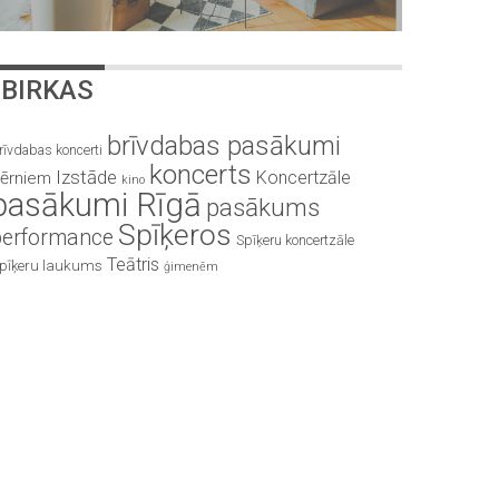
BIRKAS
brīvdabas pasākumi
rīvdabas koncerti
koncerts
Izstāde
Koncertzāle
ērniem
kino
pasākumi Rīgā
pasākums
Spīķeros
performance
Spīķeru koncertzāle
Teātris
pīķeru laukums
ģimenēm