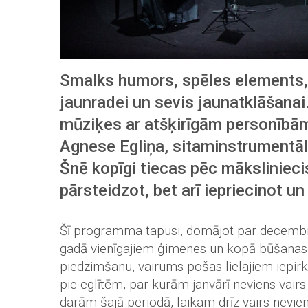
Smalks humors, spēles elements,
jaunradei un sevis jaunatklāšana
mūziķes ar atšķirīgām personībā
Agnese Egliņa, sitaminstrumentāli
Šnē kopīgi tiecas pēc māksliniecis
pārsteidzot, bet arī iepriecinot u
Šī programma tapusi, domājot par decembri 
gadā vienīgajiem ģimenes un kopā būšanas s
piedzimšanu, vairums pošas lielajiem iepirk
pie eglītēm, par kurām janvārī neviens vai
darām šajā periodā, laikam drīz vairs neviens