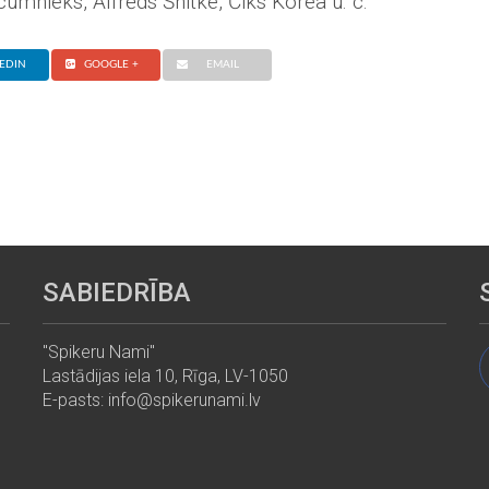
cumnieks, Alfrēds Šnitke, Čiks Korea u. c.
EDIN
GOOGLE +
EMAIL
SABIEDRĪBA
"Spikeru Nami"
Lastādijas iela 10, Rīga, LV-1050
E-pasts: info@spikerunami.lv