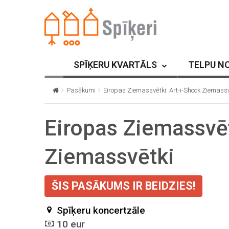
SPĪĶERU KVARTĀLS
TELPU N
Pasākumi
Eiropas Ziemassvētki. Art-i-Shock Ziemassv
Eiropas Ziemassvēt
Ziemassvētki
ŠIS PASĀKUMS IR BEIDZIES!
Spīķeru koncertzāle
10 eur