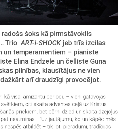
 radošs šoks kā pirmstāvoklis
i… Trio
ART-i-SHOCK
jeb trīs izcilas
m un temperamentiem – pianiste
ste Elīna Endzele un čelliste Guna
kas pilnības, klausītājus ne vien
n dažkārt arī draudzīgi provocējot.
kā visai amizantu periodu – vieni gatavojas
vētkiem, citi skaita adventes ceļā uz Kristus
šanās priekiem, bet bērni dzied un skaita dzejoļus
rs pat neatminas… “Uz jautājumu, ko un kāpēc mēs
 nespēs atbildēt – tik ļoti pieradumi, tradīcijas