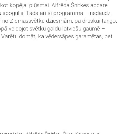
ekot kopējai plūsmai. Alfrēda Šnitkes apdare
ku spogulis. Tāda arī šī programma – nedaudz
kai no Ziemassvētku dziesmām, pa druskai tango,
opā veidojot svētku galdu latviešu gaumē –
ņi. Varētu domāt, ka vēdersāpes garantētas, bet