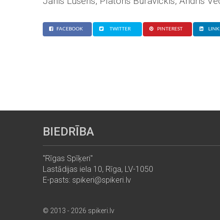
Jānis Lūsēns, Platons Buravickis, Andris Ve
FACEBOOK
TWITTER
PINTEREST
LINK
BIEDRĪBA
"Rīgas Spīķeri"
Lastādijas iela 10, Rīga, LV-1050
E-pasts: spikeri@spikeri.lv
© 2013 - 2026 spikeri.lv