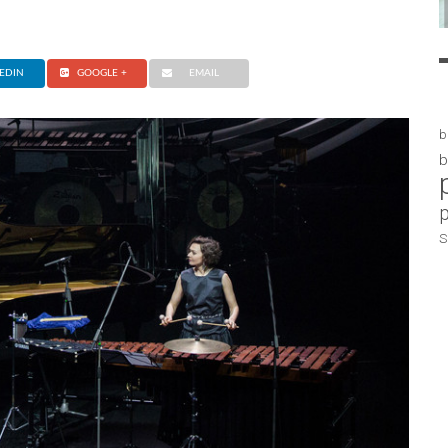
EDIN
GOOGLE +
EMAIL
b
b
S