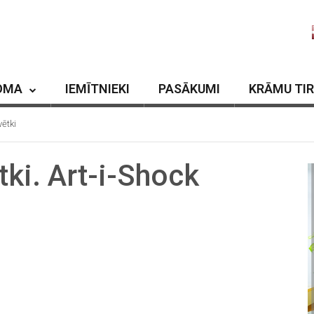
OMA
IEMĪTNIEKI
PASĀKUMI
KRĀMU TI
ētki
ki. Art-i-Shock