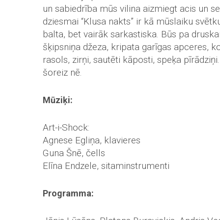
un sabiedrība mūs vilina aizmiegt acis un s
dziesmai “Klusa nakts” ir kā mūslaiku svēt
balta, bet vairāk sarkastiska. Būs pa drus
šķipsniņa džeza, kripata garīgas apceres, k
rasols, zirņi, sautēti kāposti, speķa pīrādzi
šoreiz nē.
Mūziķi:
Art-i-Shock:
Agnese Egliņa, klavieres
Guna Šnē, čells
Elīna Endzele, sitaminstrumenti
Programma: