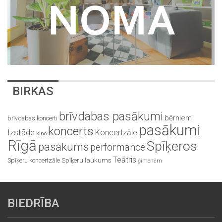
BIRKAS
brīvdabas pasākumi
bērniem
brīvdabas koncerti
pasākumi
koncerts
Izstāde
Koncertzāle
kino
Rīgā
Spīķeros
pasākums
performance
Teātris
Spīķeru koncertzāle
Spīķeru laukums
ģimenēm
BIEDRĪBA