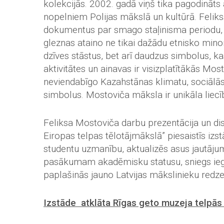
kolekcijās. 2002. gadā viņš tika pagodināts
nopelniem Polijas mākslā un kultūrā. Feliks
dokumentus par smago staļinisma periodu, k
gleznas ataino ne tikai dažādu etnisko mino
dzīves stāstus, bet arī daudzus simbolus, k
aktivitātes un ainavas ir visizplatītākās M
neviendabīgo Kazahstānas klimatu, sociālās 
simbolus. Mostoviča māksla ir unikāla liecī
Feliksa Mostoviča darbu prezentācija un dis
Eiropas telpas tēlotājmākslā” piesaistīs iz
studentu uzmanību, aktualizēs asus jautāju
pasākumam akadēmisku statusu, sniegs iegu
paplašinās jauno Latvijas mākslinieku redze
Izstāde atklāta Rīgas geto muzeja telpās