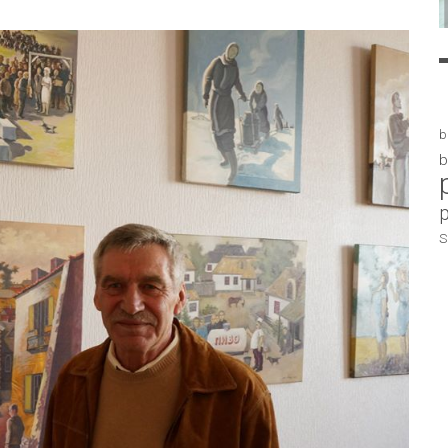
b
b
S