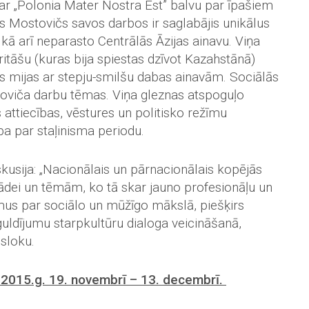
 ar „Polonia Mater Nostra Est” balvu par īpašiem
s Mostovičs savos darbos ir saglabājis unikālus
ā arī neparasto Centrālās Āzijas ainavu. Viņa
ritāšu (kuras bija spiestas dzīvot Kazahstānā)
as mijas ar stepju-smilšu dabas ainavām. Sociālās
ostoviča darbu tēmas. Viņa gleznas atspoguļo
attiecības, vēstures un politisko režīmu
ba par staļinisma periodu.
kusija: „Nacionālais un pārnacionālais kopējās
stādei un tēmām, ko tā skar jauno profesionāļu un
mus par sociālo un mūžīgo mākslā, piešķirs
ldījumu starpkultūru dialoga veicināšanā,
sloku.
 2015.g. 19. novembrī – 13. decembrī.