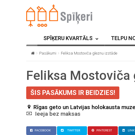
SPĪĶERU KVARTĀLS
TELPU N
Pasākumi
Feliksa Mostoviča gleznu izstāde
Feliksa Mostoviča 
ŠIS PASĀKUMS IR BEIDZIES!
Rīgas geto un Latvijas holokausta muze
Ieeja bez maksas
FACEBOOK
TWITTER
PINTEREST
LINK