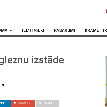
OMA
IEMĪTNIEKI
PASĀKUMI
KRĀMU TI
gleznu izstāde
js
EDIN
GOOGLE +
EMAIL