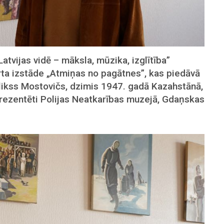
atvijas vidē – māksla, mūzika, izglītība”
ta izstāde „Atmiņas no pagātnes”, kas piedāvā
likss Mostovičs, dzimis 1947. gadā Kazahstānā,
 prezentēti Polijas Neatkarības muzejā, Gdaņskas