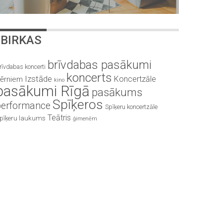
BIRKAS
brīvdabas pasākumi
rīvdabas koncerti
koncerts
Izstāde
Koncertzāle
ērniem
kino
pasākumi Rīgā
pasākums
Spīķeros
performance
Spīķeru koncertzāle
Teātris
pīķeru laukums
ģimenēm