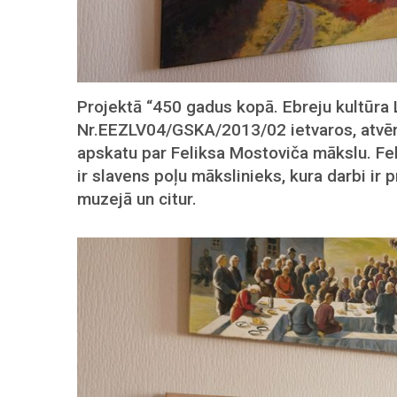
Projektā “450 gadus kopā. Ebreju kultūra L
Nr.EEZLV04/GSKA/2013/02 ietvaros, atvēr
apskatu par Feliksa Mostoviča mākslu. Fe
ir slavens poļu mākslinieks, kura darbi ir
muzejā un citur.